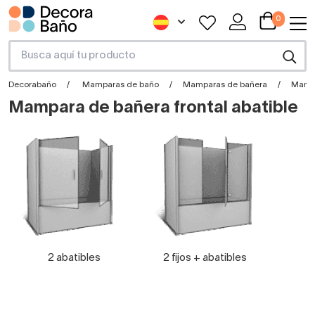
0
Decorabaño
Mamparas de baño
Mamparas de bañera
Mampa
Mampara de bañera frontal abatible
2 abatibles
2 fijos + abatibles