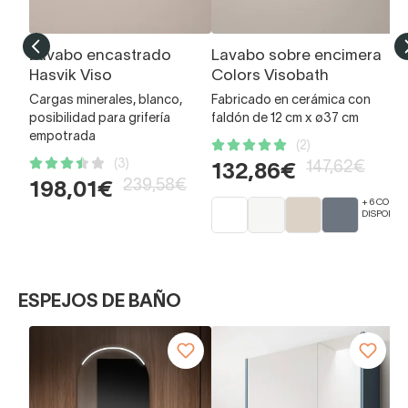
Lavabo encastrado
Lavabo sobre encimera
E
Hasvik Viso
Colors Visobath
hi
Cargas minerales, blanco,
Fabricado en cerámica con
1
posibilidad para grifería
faldón de 12 cm x ø37 cm
empotrada
(2)
(3)
147,62€
132,86€
239,58€
198,01€
+ 6 COLOR
DISPONIB
ESPEJOS DE BAÑO