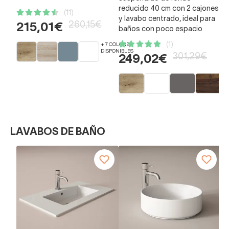
reducido 40 cm con 2 cajones
(11)
y lavabo centrado, ideal para
260,15€
215,01€
3
baños con poco espacio
(1)
+ 7 COLORES
DISPONIBLES
301,29€
249,02€
LAVABOS DE BAÑO