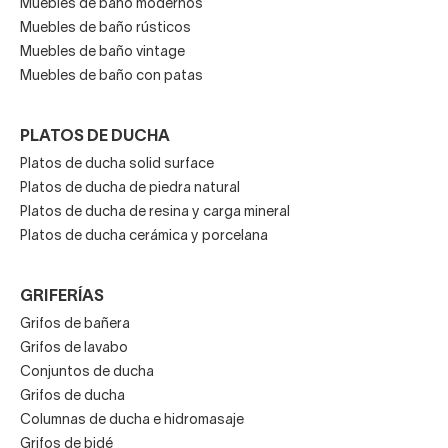
Muebles de baño modernos
todas las garantías
Muebles de baño rústicos
Muebles de baño vintage
Muebles de baño con patas
En resumen, si estás buscando
renovar tu baño
con
soluciones
estéticas, funcionales y asequibles
, Viso
PLATOS DE DUCHA
y sus muebles de baño son la opción ideal. En Decorabaño
Platos de ducha solid surface
tenemos el
catálogo más completo
para ayudarte.
Platos de ducha de piedra natural
Platos de ducha de resina y carga mineral
Comprar Viso online con nosotros es sinónimo de
Platos de ducha cerámica y porcelana
comodidad, confianza y buen gusto
. Te invitamos a
descubrir nuestro catálogo, elegir el modelo que mejor se
GRIFERÍAS
adapta a tu espacio y dejar que tu baño hable por ti.
Grifos de bañera
Grifos de lavabo
Conjuntos de ducha
Grifos de ducha
Columnas de ducha e hidromasaje
Grifos de bidé