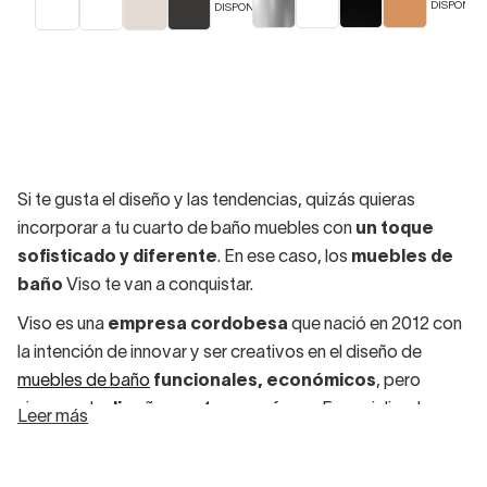
DISPONIBL
DISPONIBLES
Si te gusta el diseño y las tendencias, quizás quieras
incorporar a tu cuarto de baño muebles con
un toque
sofisticado y diferente
. En ese caso, los
muebles de
baño
Viso te van a conquistar.
Viso es una
empresa cordobesa
que nació en 2012 con
la intención de innovar y ser creativos en el diseño de
muebles de baño
funcionales, económicos
, pero
siempre de
diseño contemporáneo
. Especializados en
Leer más
muebles de lavabo
,
auxiliares de baño
,
lavabos
,
espejos y apliques
, este
fabricante nacional
es una