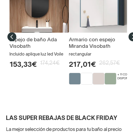
Espejo de baño Ada
Armario con espejo
E
Visobath
Miranda Visobath
V
Incluido aplique luz led Voile
rectangular
re
Vo
174,24€
262,57€
153,33€
217,01€
1
+ 11 COLO
DISPONIBL
LAS SUPER REBAJAS DE BLACK FRIDAY
La mejor selección de productos para tu baño al precio