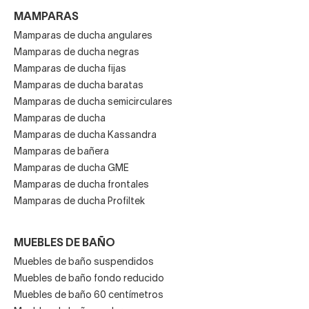
MAMPARAS
Mamparas de ducha angulares
En Decorabaño te lo ponemos fácil para
comprar un
Mamparas de ducha negras
Mamparas de ducha fijas
mueble Viso online
. Desde nuestra tienda puedes
Mamparas de ducha baratas
explorar la marca Viso (antes Visobath) y su catálogo con
Mamparas de ducha semicirculares
precios,
filtrar por estilos, medidas, acabados
, y
Mamparas de ducha
recibir tu pedido en casa con
total garantía
.
Mamparas de ducha Kassandra
Además, nuestros clientes valoran especialmente la
Mamparas de bañera
facilidad de instalación
de los muebles y la opción de
Mamparas de ducha GME
personalizar detalles
como tiradores, acabados y
Mamparas de ducha frontales
Mamparas de ducha Profiltek
composición. Porque cada baño es único,
comprar
online Viso
es la opción ideal para quienes quieren
renovar su espacio sin complicaciones
.
MUEBLES DE BAÑO
Muebles de baño suspendidos
Muebles de baño fondo reducido
Muebles de baño 60 centímetros
Viso: comprar online con