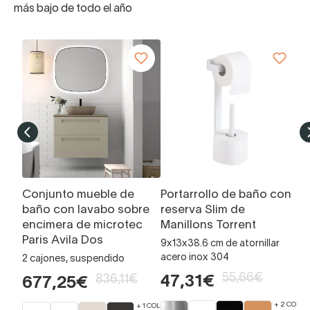
más bajo de todo el año
Conjunto mueble de
Portarrollo de baño con
L
baño con lavabo sobre
reserva Slim de
Á
encimera de microtec
Manillons Torrent
Ce
Paris Avila Dos
9x13x38.6 cm de atornillar
7
acero inox 304
2 cajones, suspendido
55,66€
836,11€
47,31€
677,25€
+ 2 COLOR
+ 1 COLORES