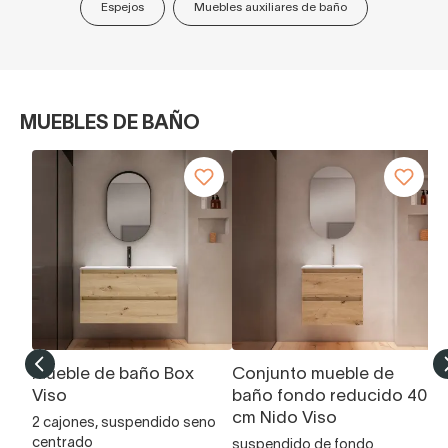
Espejos
Muebles auxiliares de baño
MUEBLES DE BAÑO
Mueble de baño Box
Conjunto mueble de
M
Viso
baño fondo reducido 40
V
cm Nido Viso
2 cajones, suspendido seno
2 
centrado
la
suspendido de fondo