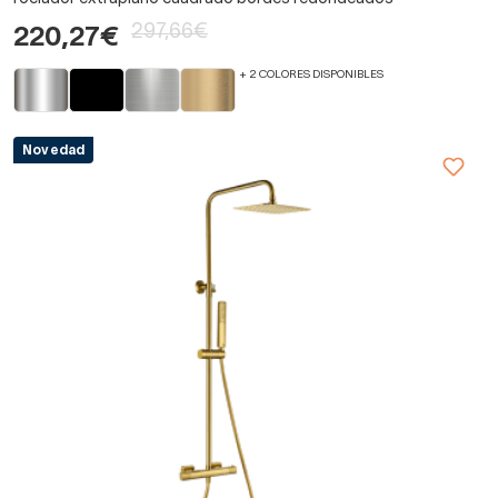
297,66€
220,27€
+ 2 COLORES DISPONIBLES
Novedad