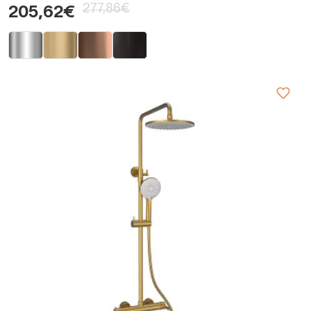
277,86€
205,62€