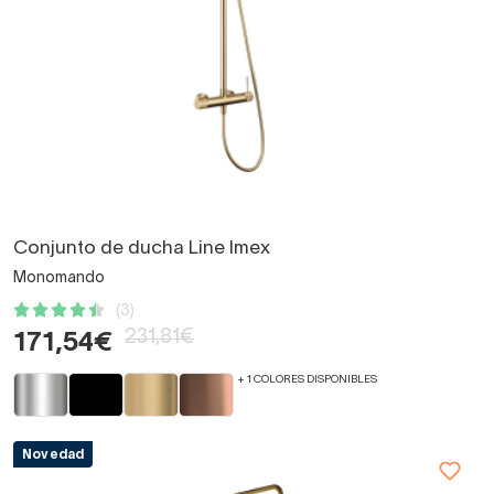
Conjunto de ducha Line Imex
Monomando
(3)
231,81€
171,54€
+ 1 COLORES DISPONIBLES
Novedad