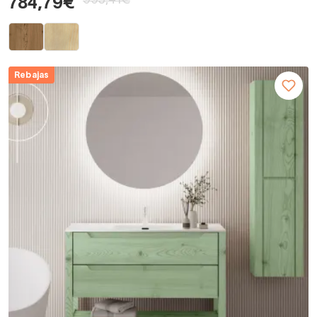
993,41€
784,79€
Rebajas