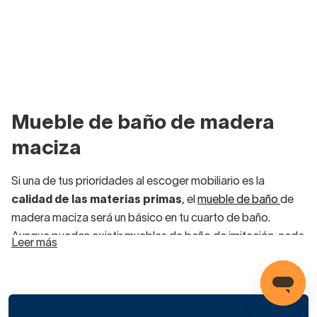
Mueble de baño de madera
maciza
Si una de tus prioridades al escoger mobiliario es la
calidad de las materias primas
, el
mueble de baño
de
madera maciza será un básico en tu cuarto de baño.
Aunque pueden existir muebles de baño de imitación, nada
Leer más
supera el tacto, el olor y la exclusividad de un producto de
los mejores materiales.
A la hora de decantarte por una de nuestras opciones,
no