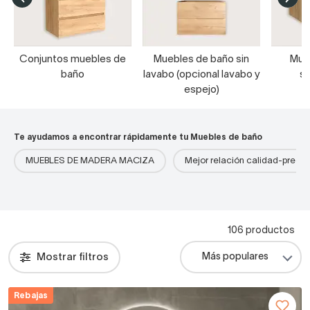
Conjuntos muebles de
Muebles de baño sin
Mue
baño
lavabo (opcional lavabo y
s
espejo)
Te ayudamos a encontrar rápidamente tu Muebles de baño
MUEBLES DE MADERA MACIZA
Mejor relación calidad-precio
106 productos
Mostrar filtros
Rebajas