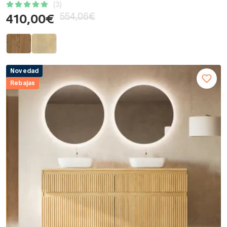
(3)
554,06€
410,00€
Novedad
Rebajas