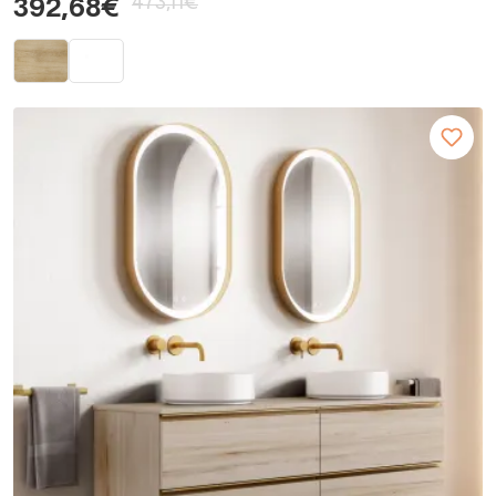
473,11€
392,68€