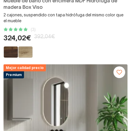
Mueble de baño con encimera MDF Hidrófuga de
madera Box Viso
2 cajones, suspendido con tapa hidrófuga del mismo color que
el mueble
(3)
392,04€
324,02€
Mejor calidad precio
Premium