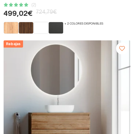
(2)
724,79€
499,02€
+ 2 COLORES DISPONIBLES
Rebajas