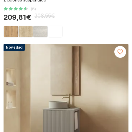
2 cajones suspendido
(6)
308,55€
209,81€
Novedad