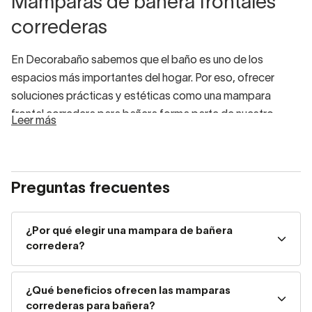
Mamparas de bañera frontales
correderas
En Decorabaño sabemos que el baño es uno de los
espacios más importantes del hogar. Por eso, ofrecer
soluciones prácticas y estéticas como una mampara
frontal corredera para bañera forma parte de nuestro
Leer más
compromiso con el
confort y la funcionalidad
. Las
mamparas no solo evitan
salpicaduras
, sino que también
son un elemento
decorativo
clave en cualquier cuarto de
Preguntas frecuentes
baño.
Las mamparas correderas para bañera se han convertido
en
una de las opciones preferidas por nuestros
¿Por qué elegir una mampara de bañera
corredera?
clientes
gracias a su diseño versátil, su facilidad de uso y
su capacidad para adaptarse a cualquier tipo de espacio,
grande o pequeño.
¿Qué beneficios ofrecen las mamparas
correderas para bañera?