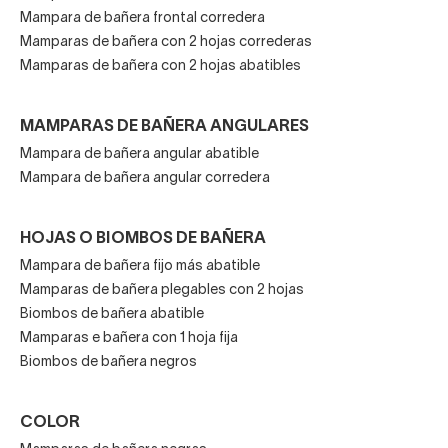
también es posible instalar una mampara bañera corredera
Mampara de bañera frontal corredera
Mamparas de bañera con 2 hojas correderas
de forma rápida y sin complicaciones si se siguen las
Mamparas de bañera con 2 hojas abatibles
instrucciones adecuadas.
En cuanto al mantenimiento, basta con pasar una espátula
MAMPARAS DE BAÑERA ANGULARES
limpiacristales después de cada ducha para mantener el
Mampara de bañera angular abatible
vidrio impecable. Nuestros modelos están diseñados
Mampara de bañera angular corredera
para
reducir la acumulación de cal y facilitar la
limpieza
, manteniendo su aspecto como nuevo por
mucho más tiempo.
HOJAS O BIOMBOS DE BAÑERA
Mampara de bañera fijo más abatible
Comprar mampara corrediza
Mamparas de bañera plegables con 2 hojas
Biombos de bañera abatible
para bañera
Mamparas e bañera con 1 hoja fija
Biombos de bañera negros
Si estás buscando una mampara corrediza para bañera
con un diseño atractivo, funcional y con calidad para que
COLOR
te dure muchos años, en Decorabaño tenemos la solución