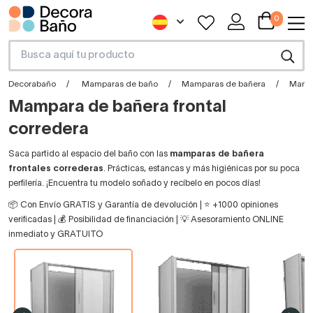
0
Decorabaño
Mamparas de baño
Mamparas de bañera
Mampa
Mampara de bañera frontal
corredera
Saca partido al espacio del baño con las
mamparas de bañera
frontales correderas
. Prácticas, estancas y más higiénicas por su poca
perfilería. ¡Encuentra tu modelo soñado y recíbelo en pocos días!
📦 Con Envío GRATIS y Garantía de devolución | ⭐ +1000 opiniones
verificadas | 💰 Posibilidad de financiación | 💡 Asesoramiento ONLINE
inmediato y GRATUITO