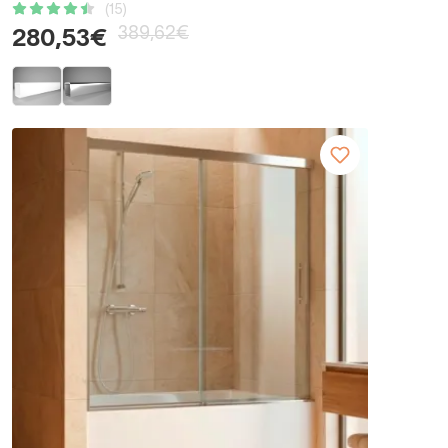
(15)
389,62€
280,53€