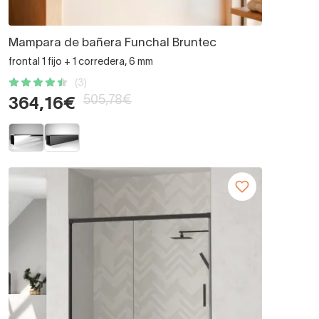
Mampara de bañera Funchal Bruntec
frontal 1 fijo + 1 corredera, 6 mm
(3)
505,78€
364,16€