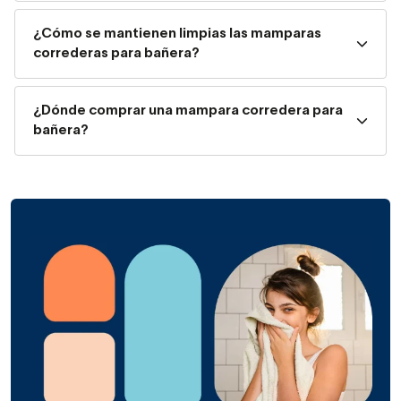
quedando una hoja detrás de otra, por lo que resulta
¿Cómo se mantienen limpias las mamparas
muy cómodo acceder a la zona de baño.
correderas para bañera?
Son higiénicas y fáciles de limpiar:
Con
respecto a las cortinas, no hay duda, pero las
¿Dónde comprar una mampara corredera para
mamparas de bañera correderas de hoy son muy
bañera?
fáciles de mantener, ya que tienen menos perfilería y
a veces no llevan carril ni raíl abajo, que es donde
suele acumularse la suciedad.
Lucen más elegantes
: Una mampara corredera de
bañera moderna tendrá un diseño actual y
sofisticado. Aparte de la belleza que ofrece el vidrio,
las perfilerías se han ampliado y hay mucha variedad
de acabados.
Protección contra las salpicaduras
: las
mamparas correderas evitan que el agua salpique