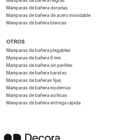
Mamparas de bañera negras
perfecta para ti. Nuestra experiencia en el sector, las
Mamparas de bañera doradas
mejores marcas y la
confianza de miles de
Mamparas de bañera de acero inoxidable
clientes
nos avalan.
Mamparas de bañera blancas
Explora nuestra selección de mamparas de bañera
correderas y descubre por qué somos referentes en el
OTROS
sector del equipamiento de baño.
Estés donde estés,
Mamparas de bañera plegables
te ayudamos a transformar tu baño en un espacio
Mamparas de bañera 6 mm
moderno, práctico y elegante.
Mamparas de bañera sin perfiles
Mamparas de bañera baratas
Mamparas de bañeras fijas
Mamparas de bañera modernas
Mamparas de bañera acrílicas
Mamparas de bañera entrega rápida