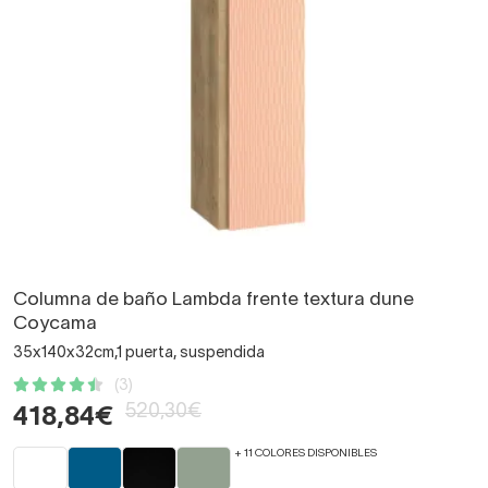
Columna de baño Lambda frente textura dune
Coycama
35x140x32cm,1 puerta, suspendida
(3)
520,30€
418,84€
+ 11 COLORES DISPONIBLES