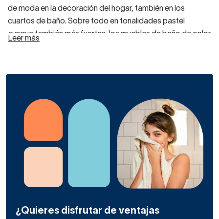
de moda en la decoración del hogar, también en los
cuartos de baño. Sobre todo en tonalidades pastel
aunque también más fuertes, los muebles de baño de color
Leer más
rosa han cobrado fuerza y
muchas marcas los han
adaptado a estilos minimal o vintage.
¿Quieres un
mueble de baño retro
de color rosa
pálido con patitas de madera?
Le dará
un toque
dulce y cálido a la estancia
, ¡te fascinará! Si por el
contrario vas a decorar un baño infantil, elegir un llamativo
mueble de baño rosa chicle con patas
le encantará a tu
prole.
¿Por qué no salir de la zona de confort y decorar el aseo
con muebles de baño de color rosa? Además,
este tono
¿Quieres disfrutar de ventajas
es unisex, gusta a todos y se lleva en todos los