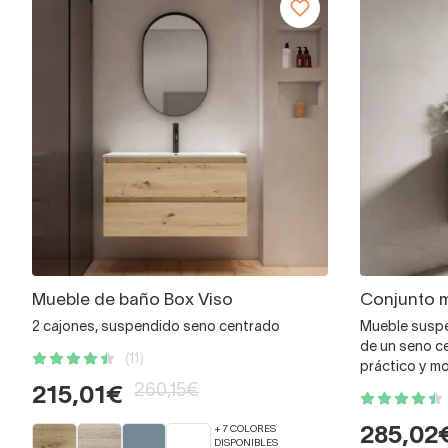
Mueble de baño Box Viso
Conjunto m
2 cajones, suspendido seno centrado
Mueble suspe
de un seno ce
(11)
práctico y m
260,15€
215,01€
+ 7 COLORES
285,02
DISPONIBLES