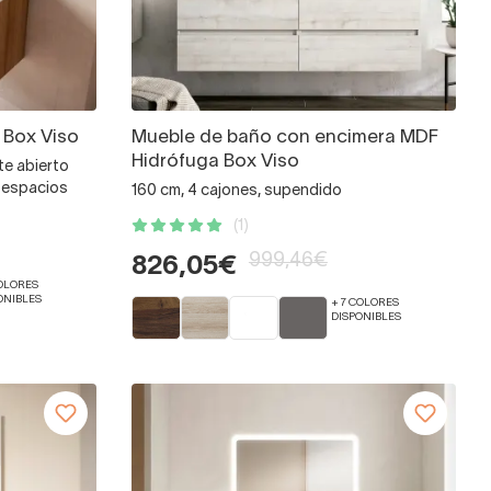
 Box Viso
Mueble de baño con encimera MDF
Hidrófuga Box Viso
te abierto
a espacios
160 cm, 4 cajones, supendido
(1)
999,46€
826,05€
COLORES
ONIBLES
+ 7 COLORES
DISPONIBLES