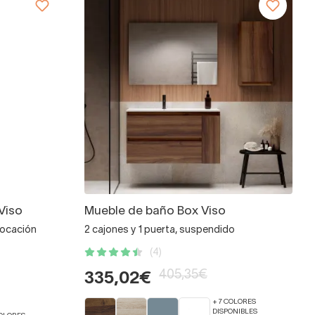
Viso
Mueble de baño Box Viso
locación
2 cajones y 1 puerta, suspendido
(4)
405,35€
335,02€
+ 7 COLORES
DISPONIBLES