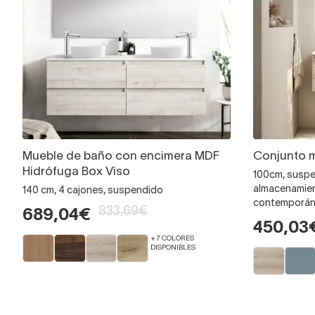
Mueble de baño con encimera MDF
Conjunto m
Hidrófuga Box Viso
100cm, suspe
almacenamient
140 cm, 4 cajones, suspendido
contemporá
833,69€
689,04€
450,03
+ 7 COLORES
DISPONIBLES