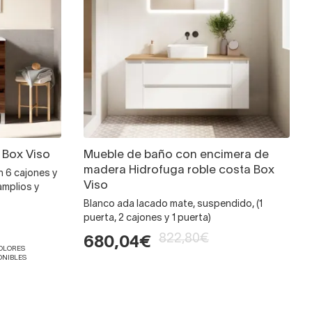
 Box Viso
Mueble de baño con encimera de
madera Hidrofuga roble costa Box
 6 cajones y
Viso
amplios y
Blanco ada lacado mate, suspendido, (1
puerta, 2 cajones y 1 puerta)
822,80€
680,04€
COLORES
ONIBLES