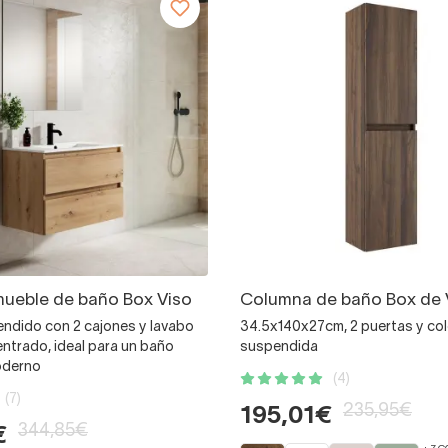
ueble de baño Box Viso
Columna de baño Box de 
ndido con 2 cajones y lavabo
34.5x140x27cm, 2 puertas y co
ntrado, ideal para un baño
suspendida
oderno
(4)
(7)
235,95€
195,01€
344,85€
€