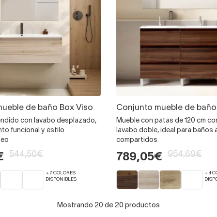
ueble de baño Box Viso
Conjunto mueble de baño
ndido con lavabo desplazado,
Mueble con patas de 120 cm con
o funcional y estilo
lavabo doble, ideal para baños 
neo
compartidos
544,50€
954,69€
€
789,05€
+ 7 COLORES
+ 4 
DISPONIBLES
DISP
Mostrando 20 de 20 productos