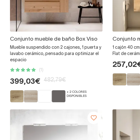
Conjunto mueble de baño Box Viso
Conjunto m
Mueble suspendido con 2 cajones, 1 puerta y
1 cajón 40 cm
lavabo cerámico, pensado para optimizar el
Flat de cerám
espacio
257,02
(1)
482,79€
399,03€
+ 2 COLORES
DISPONIBLES