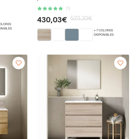
(1)
520,30€
430,03€
COLORES
ONIBLES
+ 7 COLORES
DISPONIBLES