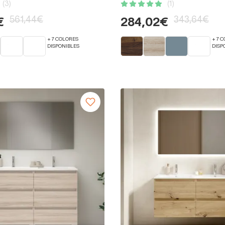
(3)
(1)
561,44€
343,64€
€
284,02€
+ 7 COLORES
+ 7 
DISPONIBLES
DISP