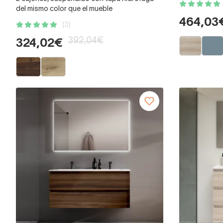
del mismo color que el mueble
464,03
(3)
392,04€
324,02€