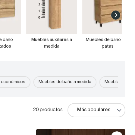
e baño
Muebles auxiliares a
Muebles de baño con
zados
medida
patas
o económicos
Muebles de baño a medida
Muebles de bañ
20 productos