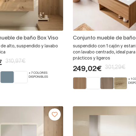
ueble de baño Box Viso
Conjunto mueble de baño
 de alto, suspendido y lavabo
suspendido con 1 cajón y estan
ica
con lavabo centrado, ideal par
prácticos y ligeros
310,97€
€
301,29€
249,02€
+ 7 COLORES
DISPONIBLES
+ 1 
DISP