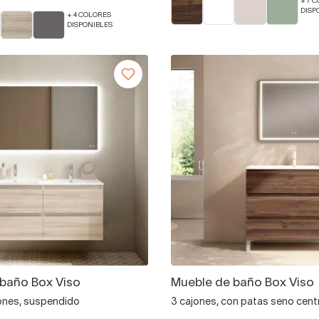
+ 7 
DISP
+ 4 COLORES
DISPONIBLES
baño Box Viso
Mueble de baño Box Viso
jones, suspendido
3 cajones, con patas seno cen