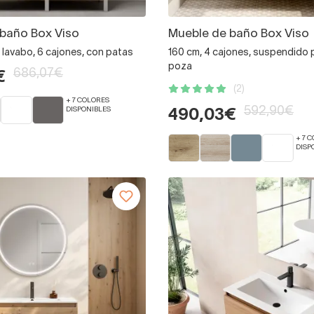
baño Box Viso
Mueble de baño Box Viso
 lavabo, 6 cajones, con patas
160 cm, 4 cajones, suspendido 
poza
686,07€
€
(2)
+ 7 COLORES
592,90€
DISPONIBLES
490,03€
+ 7 
DISP