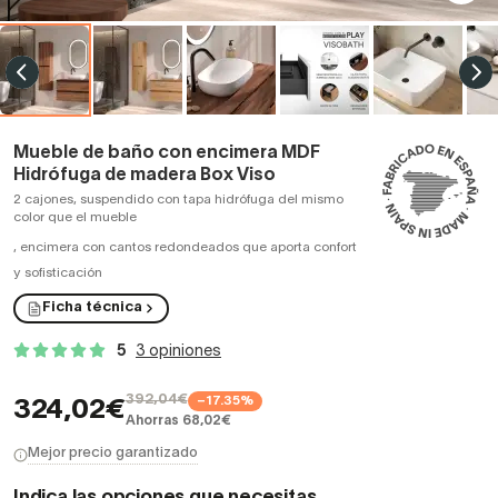
Mueble de baño con encimera MDF
Hidrófuga de madera Box Viso
2 cajones, suspendido con tapa hidrófuga del mismo
color que el mueble
,
encimera con cantos redondeados que aporta confort
y sofisticación
Ficha técnica
5
3 opiniones
392,04€
−17.35%
324,02€
Ahorras 68,02€
Mejor precio garantizado
Indica las opciones que necesitas