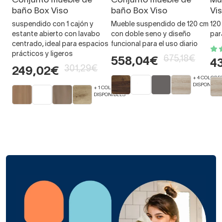
Conjunto mueble de
Conjunto mueble de
Mu
baño Box Viso
baño Box Viso
Vi
suspendido con 1 cajón y
Mueble suspendido de 120 cm
120
estante abierto con lavabo
con doble seno y diseño
par
centrado, ideal para espacios
funcional para el uso diario
prácticos y ligeros
675,18€
558,04€
4
301,29€
249,02€
+ 4 COLORE
DISPONIBLE
+ 1 COLORES
DISPONIBLES