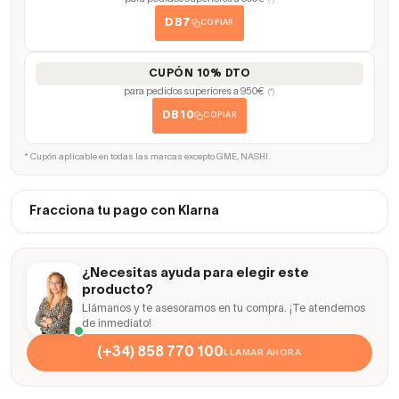
(*)
DB7
COPIAR
CUPÓN 10% DTO
para pedidos superiores a 950€
(*)
DB10
COPIAR
* Cupón aplicable en todas las marcas excepto GME, NASHI.
Fracciona tu pago con Klarna
¿Necesitas ayuda para elegir este
producto?
Llámanos y te asesoramos en tu compra. ¡Te atendemos
de inmediato!
(+34) 858 770 100
LLAMAR AHORA