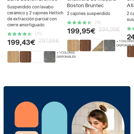
Boston Bruntec
At
Suspendido con lavabo
cerámico y 2 cajones Hettich
2 cajones suspendido
2 c
de extracción parcial con
sus
(18)
cierre amortiguado
294,05€
199,95€
(41)
2
297,66€
199,43€
+ 1 COLORE
DISPONIBLE
+ 1 COLORES
DISPONIBLES