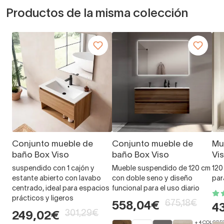
Productos de la misma colección
Conjunto mueble de
Conjunto mueble de
Mu
baño Box Viso
baño Box Viso
Vi
suspendido con 1 cajón y
Mueble suspendido de 120 cm
120
estante abierto con lavabo
con doble seno y diseño
par
centrado, ideal para espacios
funcional para el uso diario
prácticos y ligeros
675,18€
558,04€
4
301,29€
249,02€
+ 4 COLORE