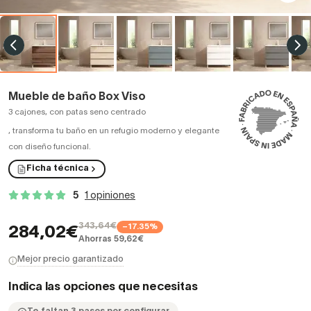
Mueble de baño Box Viso
3 cajones, con patas seno centrado
,
transforma tu baño en un refugio moderno y elegante
con diseño funcional.
Ficha técnica
5
1 opiniones
343,64€
−17.35%
284,02€
Ahorras 59,62€
Mejor precio garantizado
Indica las opciones que necesitas