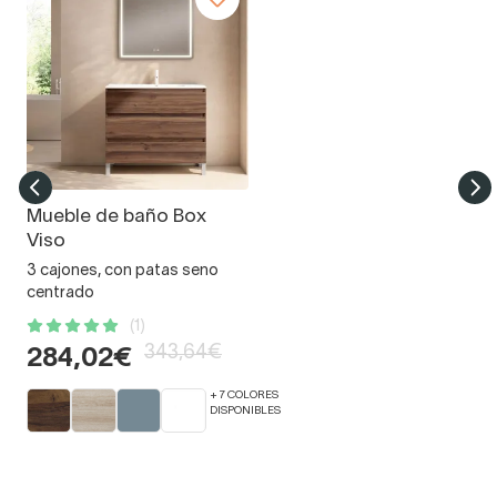
Mueble de baño Box
Viso
3 cajones, con patas seno
centrado
(1)
343,64€
284,02€
+ 7 COLORES
DISPONIBLES