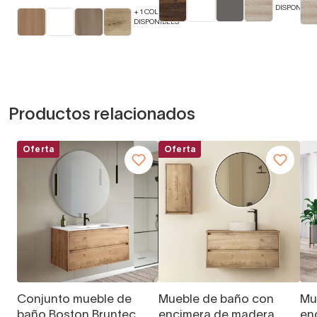
DISPONIBLE
+ 1 COLORES
DISPONIBLES
Productos relacionados
Oferta
Oferta
Conjunto mueble de
Mueble de baño con
Mu
baño Boston Bruntec
encimera de madera
en