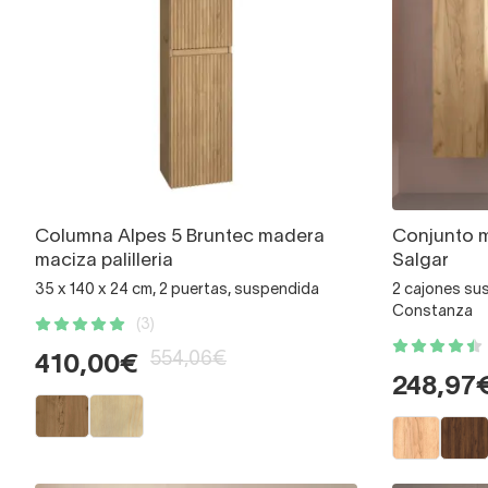
Columna Alpes 5 Bruntec madera
Conjunto 
maciza palilleria
Salgar
35 x 140 x 24 cm, 2 puertas, suspendida
2 cajones su
Constanza
(3)
554,06€
410,00€
248,97