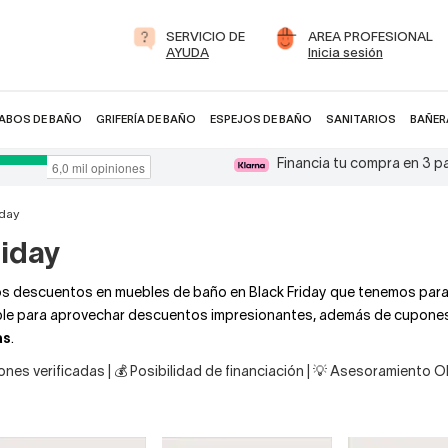
SERVICIO DE
AREA PROFESIONAL
AYUDA
Inicia sesión
ABOS DE BAÑO
GRIFERÍA DE BAÑO
ESPEJOS DE BAÑO
SANITARIOS
BAÑER
Financia tu compra en 3 
iday
riday
os descuentos en muebles de baño en Black Friday que tenemos para 
lable para aprovechar descuentos impresionantes, además de cupone
as
.
nes verificadas | 💰 Posibilidad de financiación | 💡 Asesoramiento 