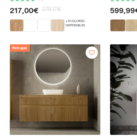
278,17€
217,00€
599,99
+ 6 COLORES
DISPONIBLES
Rebajas