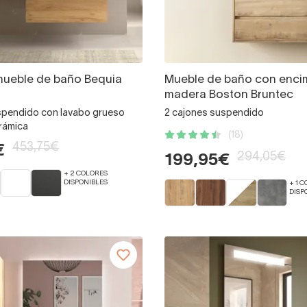
mueble de baño Bequia
Mueble de baño con enci
madera Boston Bruntec
spendido con lavabo grueso
2 cajones suspendido
rámica
(18)
453,75€
€
294,05€
199,95€
+ 2 COLORES
DISPONIBLES
+ 1 
DISP