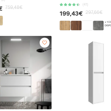
(41)
759,48€
€
297,66€
199,43€
+ 1 
DISP