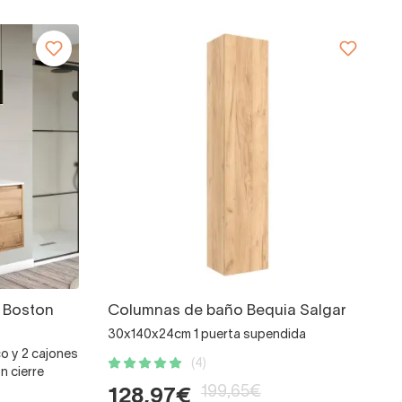
 Boston
Columnas de baño Bequia Salgar
30x140x24cm 1 puerta supendida
o y 2 cajones
(4)
n cierre
199,65€
128,97€