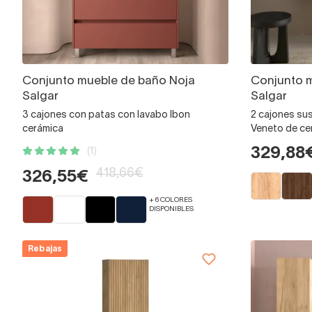
Conjunto mueble de baño Noja
Conjunto 
Salgar
Salgar
3 cajones con patas con lavabo Ibon
2 cajones su
cerámica
Veneto de ce
329,88
(1)
418,66€
326,55€
+ 6 COLORES
DISPONIBLES
Rebajas