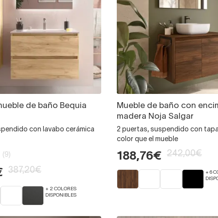
mueble de baño Bequia
Mueble de baño con enci
madera Noja Salgar
spendido con lavabo cerámica
2 puertas, suspendido con tap
color que el mueble
242,00€
188,76€
(9)
387,20€
€
+ 6 
DISP
+ 2 COLORES
DISPONIBLES