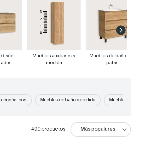
e baño
Muebles auxiliares a
Muebles de baño con
zados
medida
patas
o económicos
Muebles de baño a medida
Muebles de bañ
499 productos