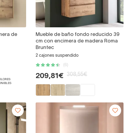
mera de
Mueble de baño fondo reducido 39
cm con encimera de madera Roma
Bruntec
2 cajones suspendido
(6)
308,55€
209,81€
COLORES
ONIBLES