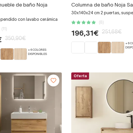
mueble de baño Noja
Columna de baño Noja Sa
30x140x24 cm 2 puertas, susp
spendido con lavabo cerámica
(8)
(11)
251,68€
196,31€
350,90€
€
+ 6 
DISP
+ 6 COLORES
DISPONIBLES
Oferta