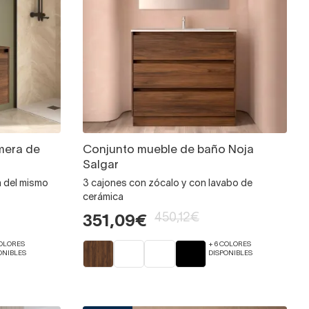
mera de
Conjunto mueble de baño Noja
Salgar
a del mismo
3 cajones con zócalo y con lavabo de
cerámica
450,12€
351,09€
COLORES
+ 6 COLORES
ONIBLES
DISPONIBLES