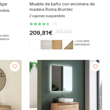
lgar
Mueble de baño con encimera de
madera Roma Bruntec
endida
2 cajones suspendido
(11)
308,55€
209,81€
COLORES
ONIBLES
+ 4 COLORES
DISPONIBLES