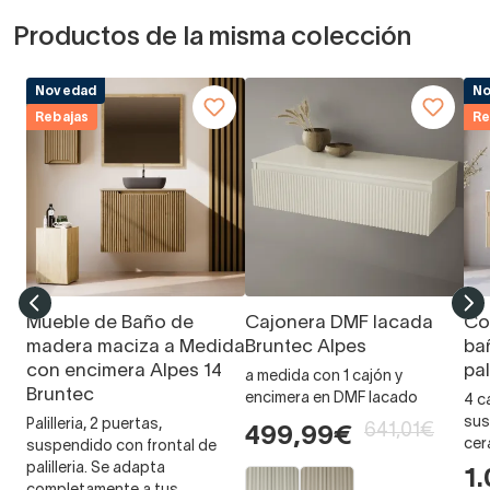
Productos de la misma colección
Novedad
N
Rebajas
Re
Mueble de Baño de
Cajonera DMF lacada
Co
madera maciza a Medida
Bruntec Alpes
ba
con encimera Alpes 14
pal
a medida con 1 cajón y
Bruntec
encimera en DMF lacado
4 c
sus
Palilleria, 2 puertas,
641,01€
499,99€
cer
suspendido con frontal de
palilleria. Se adapta
1