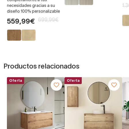
completamente a tus
1.
necesidades gracias a su
diseño 100% personalizable
699,99€
559,99€
Productos relacionados
Oferta
Oferta