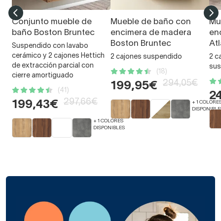
Conjunto mueble de
Mueble de baño con
Mu
baño Boston Bruntec
encimera de madera
en
Boston Bruntec
At
Suspendido con lavabo
cerámico y 2 cajones Hettich
2 cajones suspendido
2 c
de extracción parcial con
sus
(18)
cierre amortiguado
294,05€
199,95€
(41)
2
297,66€
199,43€
+ 1 COLORE
DISPONIBLE
+ 1 COLORES
DISPONIBLES