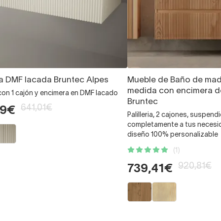
a DMF lacada Bruntec Alpes
Mueble de Baño de mad
medida con encimera d
con 1 cajón y encimera en DMF lacado
Bruntec
641,01€
99€
Palilleria, 2 cajones, suspen
completamente a tus necesid
diseño 100% personalizable
(1)
920,81€
739,41€