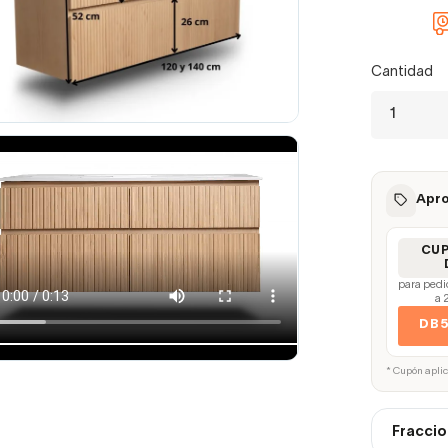
Cantidad
Apro
CU
para pedi
a 
DB
* Cupón apli
Fraccio