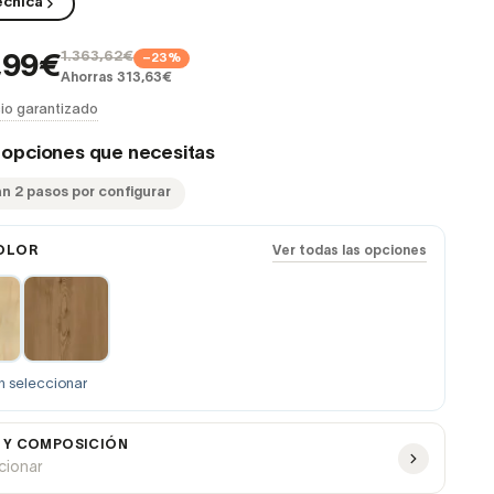
écnica
1.363,62€
−23%
,99€
Ahorras 313,63€
io garantizado
s opciones que necesitas
an 2 pasos por configurar
OLOR
Ver todas las opciones
n seleccionar
 Y COMPOSICIÓN
ccionar