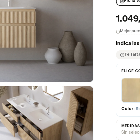
Ficha t
1.049
Mejor prec
Indica la
Te falt
ELIGE C
Color:
Si
MEDIDAS
Sin sele