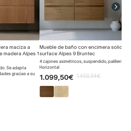
era maciza a
Mueble de baño con encimera solid
e madera Alpes 1
surface Alpes 9 Bruntec
4 cajones asimétricos, suspendido, palilleria
Horizontal
dido. Se adapta
ades gracias a su
1.468,94€
1.099,50€