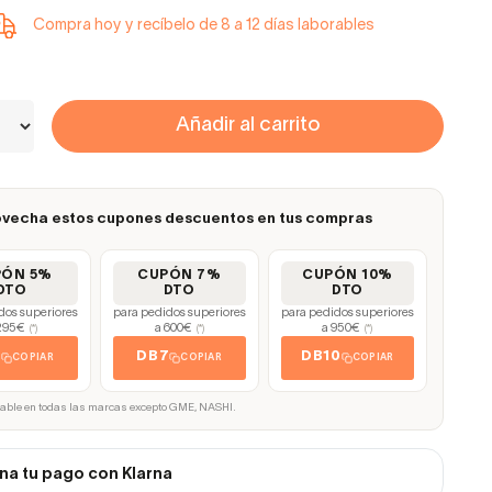
Compra hoy y recíbelo de 8 a 12 días laborables
Añadir al carrito
vecha estos cupones descuentos en tus compras
PÓN 5%
CUPÓN 7%
CUPÓN 10%
DTO
DTO
DTO
dos superiores
para pedidos superiores
para pedidos superiores
295€
a 600€
a 950€
(*)
(*)
(*)
5
DB7
DB10
COPIAR
COPIAR
COPIAR
cable en todas las marcas excepto GME, NASHI.
na tu pago con Klarna