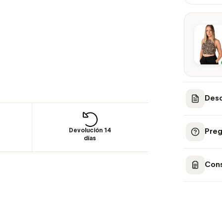
Desc
Devolución 14
Preg
días
Cons