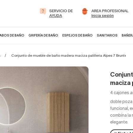
SERVICIO DE
AREA PROFESIONAL
AYUDA
Inicia sesión
ABOS DE BAÑO
GRIFERÍA DE BAÑO
ESPEJOS DE BAÑO
SANITARIOS
BAÑER
s
Conjunto de mueble de baño madera maciza palilleria Alpes 7 Bruntec
Conjunt
maciza p
4 cajones a
doble poza
funcional, 
combina la 
elegante.