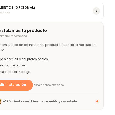
ENTOS (OPCIONAL)
ccionar
nstalamos tu producto
ervicio Decorabaño
ora la opción de instalar tu producto cuando lo recibas en
lio
e a domicilio por profesionales
lo listo para usar
ía sobre el montaje
ir Instalación
Instaladores expertos
+120 clientes recibieron su mueble ya montado