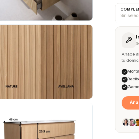
COMPLEM
Sin sele
I
S
Añade ah
tu domici
Montaj
Recíbe
Garant
Añad