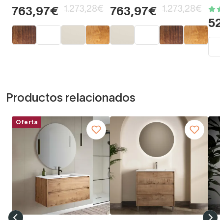
1.273,28€
1.273,28€
763,97€
763,97€
5
Productos relacionados
Oferta