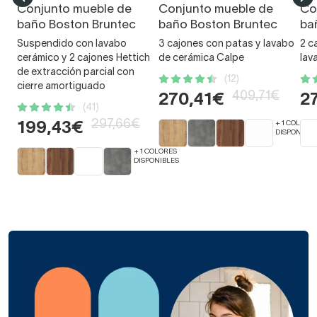
Conjunto mueble de
Conjunto mueble de
Co
baño Boston Bruntec
baño Boston Bruntec
ba
Suspendido con lavabo
3 cajones con patas y lavabo
2 c
cerámico y 2 cajones Hettich
de cerámica Calpe
lav
de extracción parcial con
(12)
cierre amortiguado
409,71€
270,41€
2
(41)
297,66€
+ 1 COLORE
199,43€
DISPONIBLE
+ 1 COLORES
DISPONIBLES