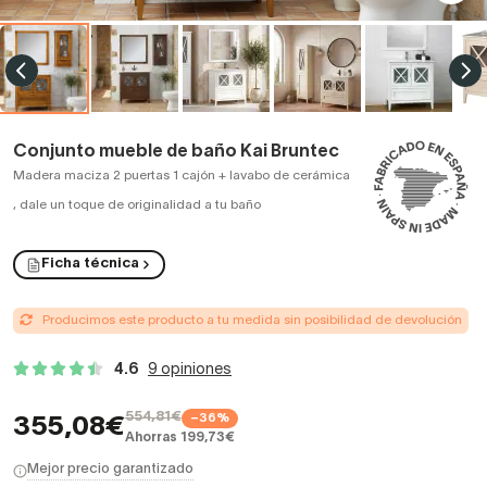
Conjunto mueble de baño Kai Bruntec
Madera maciza 2 puertas 1 cajón + lavabo de cerámica
,
dale un toque de originalidad a tu baño
Ficha técnica
Producimos este producto a tu medida sin posibilidad de devolución
4.6
9 opiniones
554,81€
−36%
355,08€
Ahorras 199,73€
Mejor precio garantizado