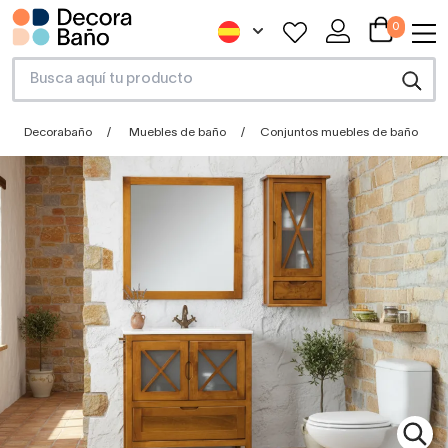
0
Decorabaño
Muebles de baño
Conjuntos muebles de baño