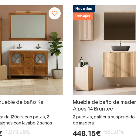
Novedad
Rebajas
ueble de baño Kai
Mueble de baño de mader
Alpes 14 Bruntec
a de 120cm, con patas, 2
2 puertas, palilleria suspendid
cajones con lavabo 2 senos
de madera
1.273,28€
582,01€
€
448,15€