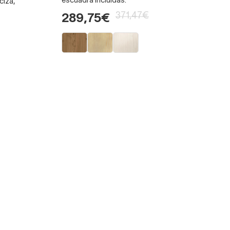
escuadra incluidas.
ciza,
371,47€
289,75€