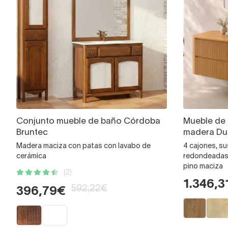
Conjunto mueble de baño Córdoba
Mueble de
Bruntec
madera Du
Madera maciza con patas con lavabo de
4 cajones, s
cerámica
redondeadas l
pino maciza
(2)
1.346,3
592,22€
396,79€