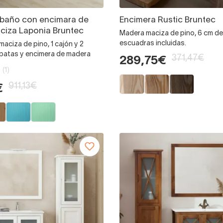
 baño con encimara de
Encimera Rustic Bruntec
ciza Laponia Bruntec
Madera maciza de pino, 6 cm de
escuadras incluidas.
maciza de pino, 1 cajón y 2
 patas y encimera de madera
371,47€
289,75€
(1)
911,13€
€