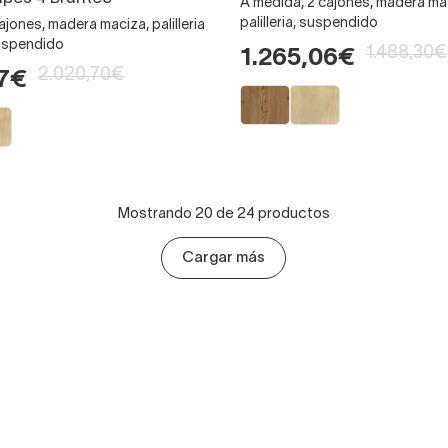
A medida, 2 cajones, madera ma
palilleria, suspendido
ajones, madera maciza, palilleria
suspendido
1.488,30€
1.265,06€
2.020,70€
97€
Mostrando 20 de 24 productos
Cargar más