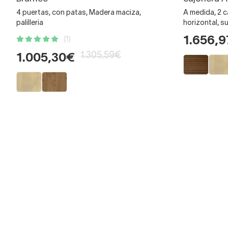
4 puertas, con patas, Madera maciza,
A medida, 2 c
palilleria
horizontal, 
1.656,
(1)
1.305,59€
1.005,30€