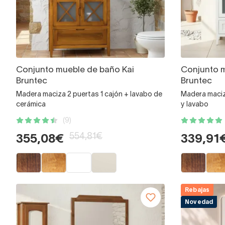
Conjunto mueble de baño Kai
Conjunto 
Bruntec
Bruntec
Madera maciza 2 puertas 1 cajón + lavabo de
Madera maciza
cerámica
y lavabo
(9)
554,81€
355,08€
339,91
Rebajas
Novedad