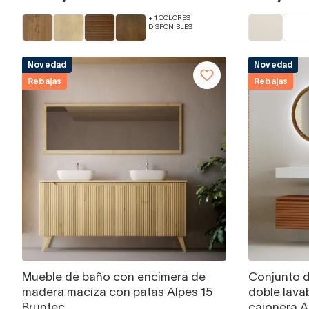
+ 1 COLORES
DISPONIBLES
Novedad
Novedad
Rebajas
Rebajas
Mueble de baño con encimera de
Conjunto 
madera maciza con patas Alpes 15
doble lava
Bruntec
cajonera A