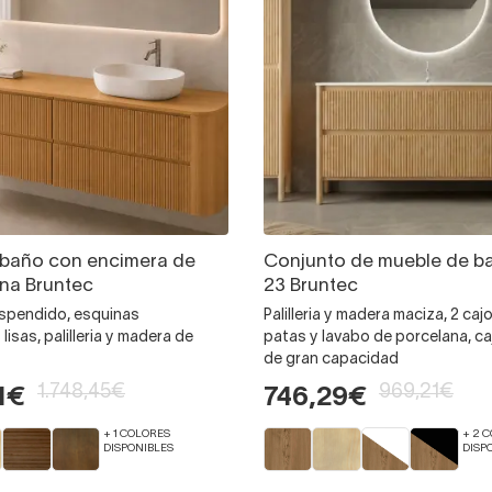
 baño con encimera de
Conjunto de mueble de b
na Bruntec
23 Bruntec
uspendido, esquinas
Palilleria y madera maciza, 2 caj
isas, palilleria y madera de
patas y lavabo de porcelana, caj
de gran capacidad
1.748,45€
969,21€
1€
746,29€
+ 1 COLORES
+ 2 
DISPONIBLES
DISP