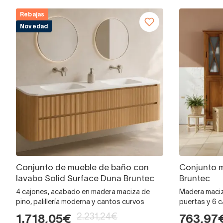
Rebajas
Novedad
Conjunto de mueble de baño con
Conjunto m
lavabo Solid Surface Duna Bruntec
Bruntec
4 cajones, acabado en madera maciza de
Madera maciz
pino, palillería moderna y cantos curvos
puertas y 6 
2.231,24€
1.718,05€
763,97