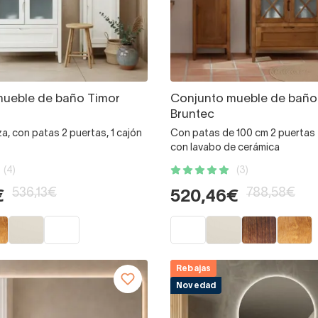
mueble de baño Timor
Conjunto mueble de baño 
Bruntec
, con patas 2 puertas, 1 cajón
Con patas de 100 cm 2 puertas 
con lavabo de cerámica
(4)
(3)
536,13€
788,58€
€
520,46€
Rebajas
Novedad