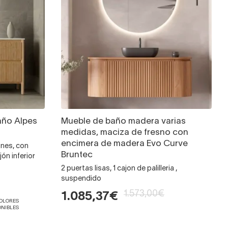
año Alpes
Mueble de baño madera varias
medidas, maciza de fresno con
encimera de madera Evo Curve
ones, con
Bruntec
ón inferior
2 puertas lisas, 1 cajon de palilleria ,
suspendido
1.573,00€
1.085,37€
COLORES
ONIBLES