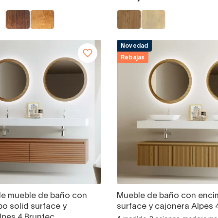
Novedad
Rebajas
de mueble de baño con
Mueble de baño con encim
bo solid surface y
surface y cajonera Alpes 
lpes 4 Bruntec