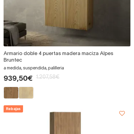
Armario doble 4 puertas madera maciza Alpes
Bruntec
a medida, suspendida, palilleria
1.207,58€
939,50€
Rebajas