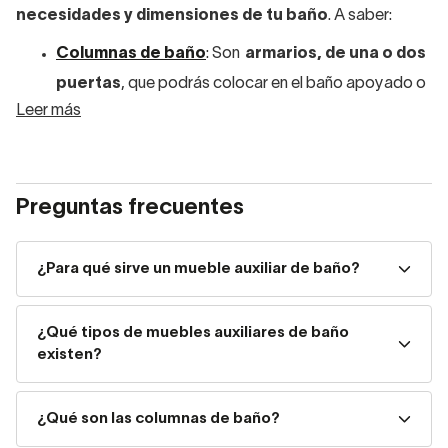
necesidades y dimensiones de tu baño
. A saber:
Columnas de baño
: Son
armarios, de una o dos
puertas
, que podrás colocar en el baño apoyado o
Leer más
suspendido. Existen modelos que combinan puertas
con baldas y cajones. Para los baños de pocos
metros son una gran opción, ya que hay columnas
desde 40 cm de alto.
Preguntas frecuentes
Cajoneras de baño
: Solución perfecta en baños
¿Para qué sirve un mueble auxiliar de baño?
más amplios. Las hay apoyadas al suelo o
suspendidas. Para mayor comodidad, hay modelos
¿Qué tipos de muebles auxiliares de baño
con ruedas. Las encontrarás con un
único cajón, a
existen?
modo de baúl, o con varios para maximizar el
almacenaje.
¿Qué son las columnas de baño?
Estanterías de baño
: Es el mueble auxiliar de baño