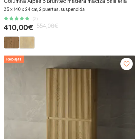
Columna Alpes 5 Bruntec madera maciza palilleria
35 x 140 x 24 cm, 2 puertas, suspendida
(3)
554,06€
410,00€
Rebajas