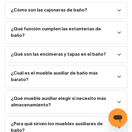
más versátil. Desde cajones sencillos que pueden ir
¿Cómo son las cajoneras de baño?
suspendidos hasta estanterías de varios
compartimentos. Tienen una importante función
¿Qué función cumplen las estanterías de
estética y, además de para mantener el orden, se
baño?
utilizan
para colocar elementos de decoración.
¿Qué son las encimeras y tapas en el baño?
Encimeras y tapas
: Idóneas tanto a nivel
decorativo como práctico, suelen
¿Cuál es el mueble auxiliar de baño más
encontrarse
como base para
lavabos sobre
barato?
encimera
o como mueble auxiliar.
Encontrar un mueble auxiliar de
¿Qué mueble auxiliar elegir si necesito más
almacenamiento?
baño barato
Cuando se trata de encontrar un mueble auxiliar de baño
¿Para qué sirven los muebles auxiliares de
baño?
que sea barato, hay que tener en cuenta que hay tipos