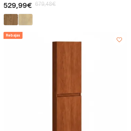
679,48€
529,99€
Rebajas