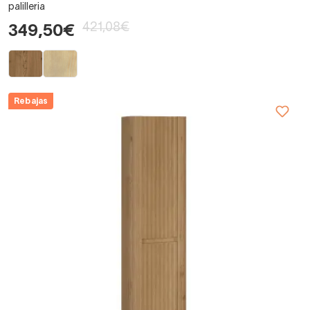
palilleria
421,08€
349,50€
Rebajas