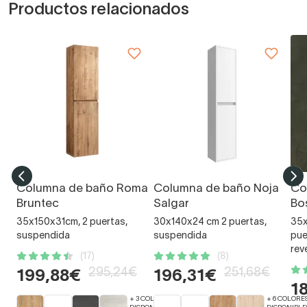
Productos relacionados
Columna de baño Roma
Columna de baño Noja
Co
Bruntec
Salgar
Bo
35x150x31cm, 2 puertas,
30x140x24 cm 2 puertas,
35x
suspendida
suspendida
pue
rev
(17)
(8)
295,24€
251,68€
199,88€
196,31€
1
+ 3 COLORES
+ 6 COLORE