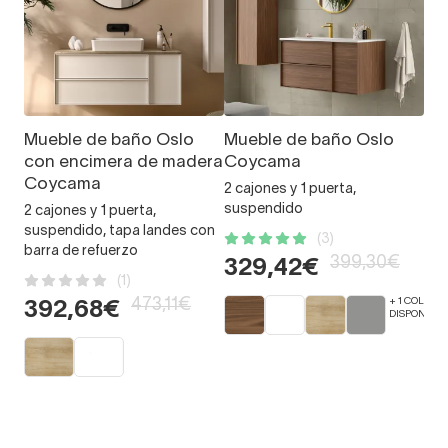
Mueble de baño Oslo
Mueble de baño Oslo
con encimera de madera
Coycama
Coycama
2 cajones y 1 puerta,
suspendido
2 cajones y 1 puerta,
suspendido, tapa landes con
(3)
barra de refuerzo
399,30€
329,42€
(1)
473,11€
+ 1 COLORE
392,68€
DISPONIBLE