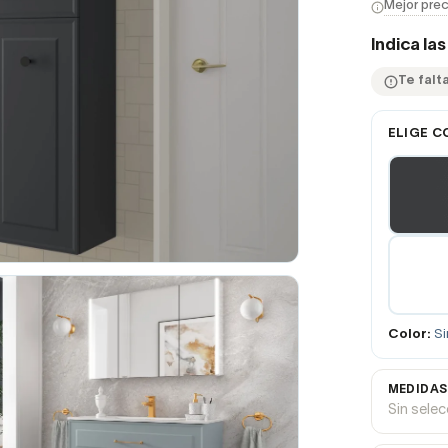
Mejor prec
Indica la
Te falt
ELIGE C
Color:
Si
MEDIDAS
Sin sele