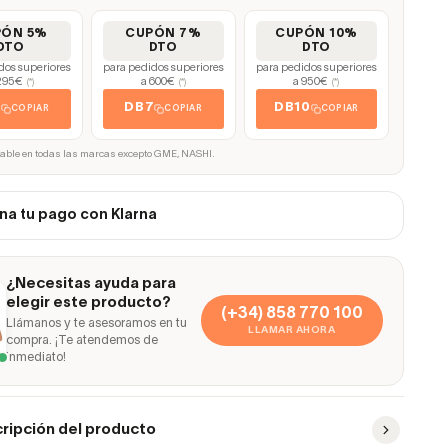
PÓN 5%
CUPÓN 7%
CUPÓN 10%
DTO
DTO
DTO
dos superiores
para pedidos superiores
para pedidos superiores
295€
a 600€
a 950€
(*)
(*)
(*)
5
DB7
DB10
COPIAR
COPIAR
COPIAR
cable en todas las marcas excepto GME, NASHI.
na tu pago con Klarna
¿Necesitas ayuda para
elegir este producto?
(+34) 858 770 100
Llámanos y te asesoramos en tu
LLAMAR AHORA
compra. ¡Te atendemos de
inmediato!
ripción del producto