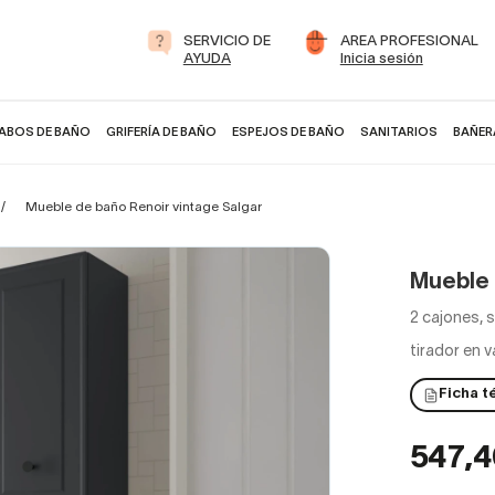
SERVICIO DE
AREA PROFESIONAL
AYUDA
Inicia sesión
ABOS DE BAÑO
GRIFERÍA DE BAÑO
ESPEJOS DE BAÑO
SANITARIOS
BAÑER
Mueble de baño Renoir vintage Salgar
Mueble 
2 cajones, 
tirador en v
Ficha t
547,