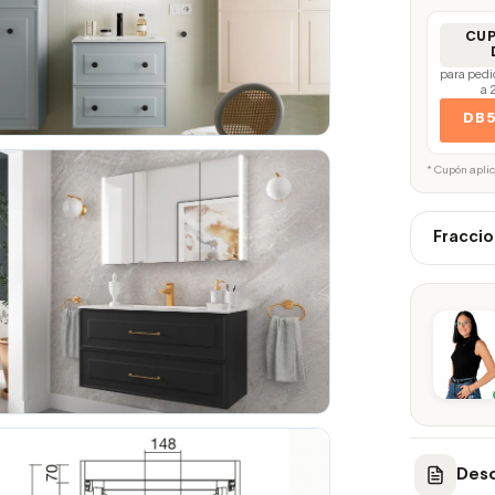
CU
para pedi
a 
DB
* Cupón apli
Fraccio
Desc