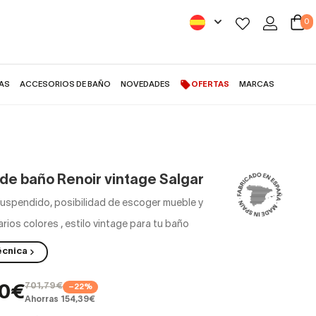
0
AS
ACCESORIOS DE BAÑO
NOVEDADES
OFERTAS
MARCAS
de baño Renoir vintage Salgar
suspendido, posibilidad de escoger mueble y
arios colores
,
estilo vintage para tu baño
écnica
701,79€
−22%
40€
Ahorras 154,39€