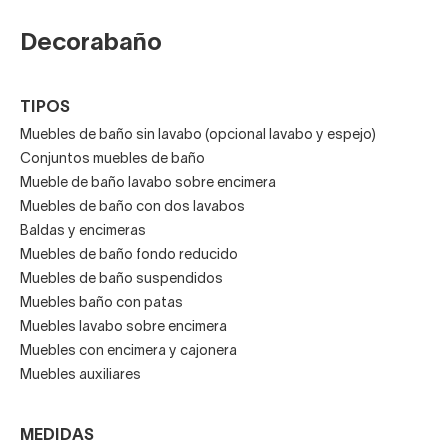
que transmitirán profundidad. Sin embargo, si tienes un
Decorabaño
baño ajustado, opta mejor por los
muebles de baño
blancos
o de colores neutros, que harán que el espacio
parezca mayor.
TIPOS
Muebles de baño sin lavabo (opcional lavabo y espejo)
Conjuntos muebles de baño
Mueble de baño lavabo sobre encimera
Muebles de baño con dos lavabos
Baldas y encimeras
Muebles de baño fondo reducido
Muebles de baño suspendidos
Muebles baño con patas
Muebles lavabo sobre encimera
Muebles con encimera y cajonera
Muebles auxiliares
MEDIDAS