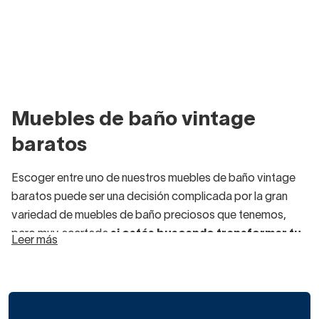
Muebles de baño vintage
baratos
Escoger entre uno de nuestros muebles de baño vintage
baratos puede ser una decisión complicada por la gran
variedad de muebles de baño preciosos que tenemos,
pero muy acertada
si estás buscando transformar tu
Leer más
baño al completo, decorarlo de forma diferente.
Sea cual sea la opción que escojas, en Decorabaño
tenemos una amplia oferta de
muebles de baño
preparados para adaptarse a tus necesidades y tus