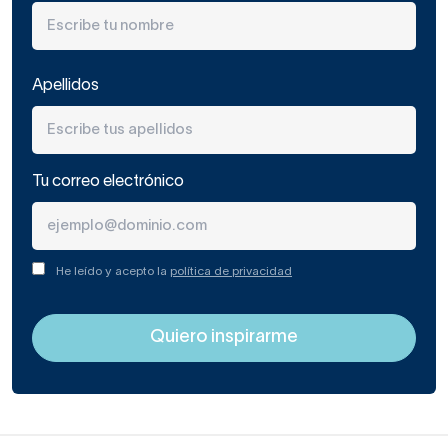
falta que inviertas demasiado en muebles para
conseguir un aseo vintage.
Disponemos de muchos
muebles de baño vintage baratos que
mezclan
funcionalidad y sofisticación.
Apellidos
Si las mañanas son algo caóticas en casa y sois muchos,
escoge uno de nuestros muebles de baño de estilo
vintage baratos de lavabos de doble seno y con
Tu correo electrónico
cajoneras. Tendrás más espacio para guardar y todos los
productos y accesorios de baño a mano.
Si quieres añadir un elemento retro extra a tu baño, que
He leído y acepto la
política de privacidad
refuerce el estilo vintage, puedes optar por un
lavabo
sobre la encimera
. Además del propio diseño del mueble,
este detalle
evocará tiempos pasados y resultará
muy elegante.
Y, por último,
no olvides los colores
. Recuerda que los
muebles de baño vintage baratos pero de tonalidades
más oscuras se integran mejor en estancias amplias, ya