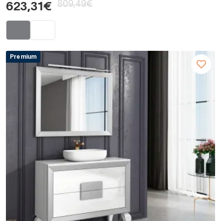
809,49€
623,31€
Premium