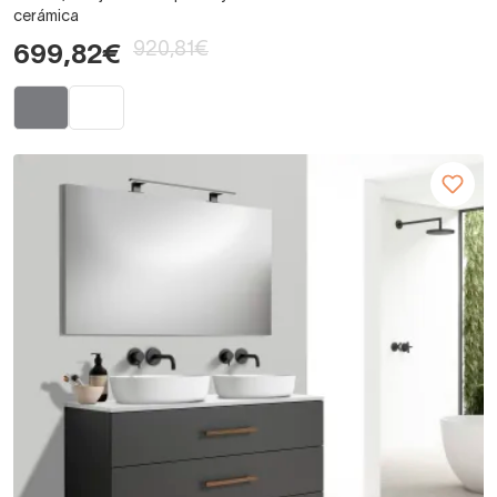
cerámica
920,81€
699,82€