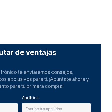
utar de ventajas
ctrónico te enviaremos consejos,
s exclusivos para ti. ¡Apúntate ahora y
ento para tu primera compra!
Apellidos