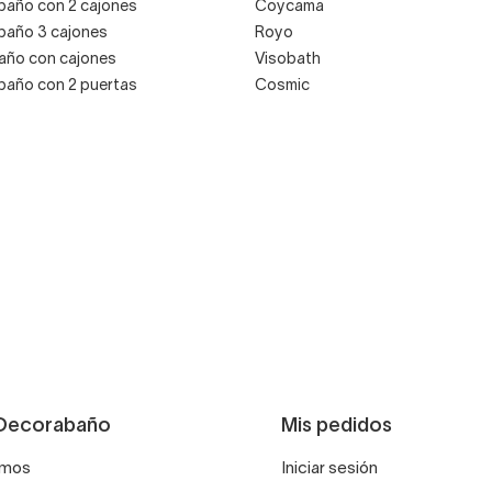
baño con 2 cajones
Coycama
baño 3 cajones
Royo
año con cajones
Visobath
baño con 2 puertas
Cosmic
Decorabaño
Mis pedidos
omos
Iniciar sesión