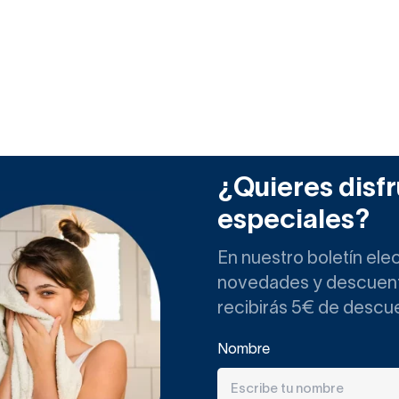
¿Quieres disfr
especiales?
En nuestro boletín ele
novedades y descuento
recibirás 5€ de descu
Nombre