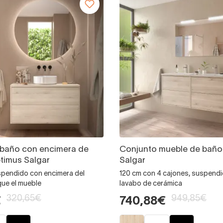
 baño con encimera de
Conjunto mueble de baño
timus Salgar
Salgar
spendido con encimera del
120 cm con 4 cajones, suspend
que el mueble
lavabo de cerámica
320,65€
949,85€
€
740,88€