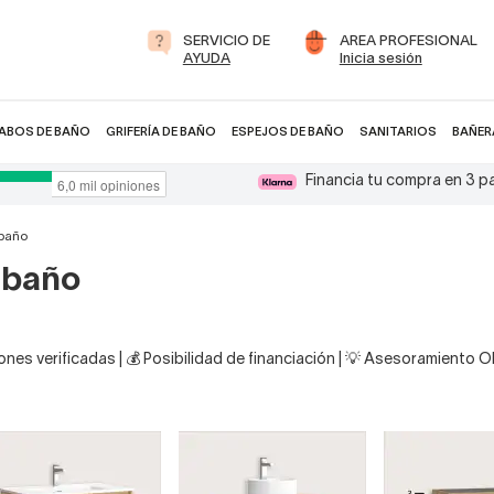
SERVICIO DE
AREA PROFESIONAL
AYUDA
Inicia sesión
ABOS DE BAÑO
GRIFERÍA DE BAÑO
ESPEJOS DE BAÑO
SANITARIOS
BAÑER
Financia tu compra en 3 
 baño
 baño
nes verificadas | 💰 Posibilidad de financiación | 💡 Asesoramiento 