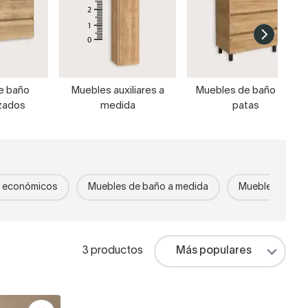
e baño
Muebles auxiliares a
Muebles de baño con
zados
medida
patas
o económicos
Muebles de baño a medida
Muebles de bañ
3 productos