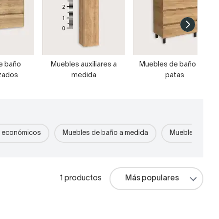
e baño
Muebles auxiliares a
Muebles de baño con
zados
medida
patas
o económicos
Muebles de baño a medida
Muebles de bañ
1 productos