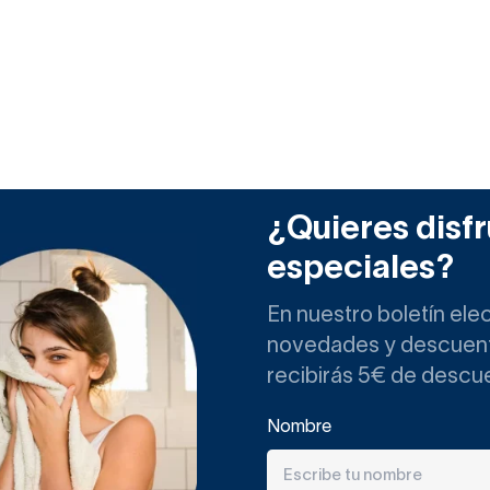
¿Quieres disfr
especiales?
En nuestro boletín ele
novedades y descuento
recibirás 5€ de descu
Nombre