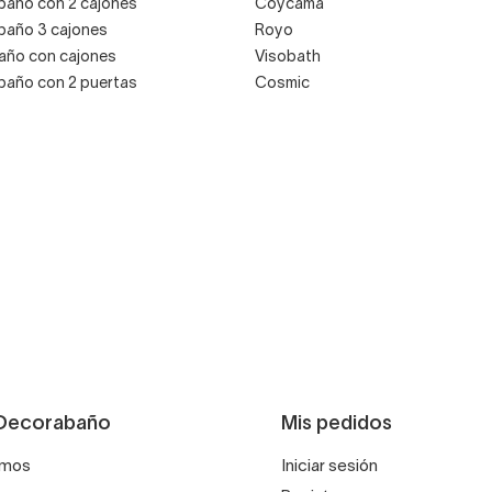
baño con 2 cajones
Coycama
baño 3 cajones
Royo
año con cajones
Visobath
baño con 2 puertas
Cosmic
Decorabaño
Mis pedidos
omos
Iniciar sesión