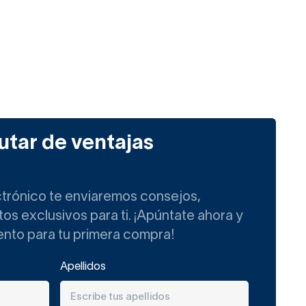
utar de ventajas
ctrónico te enviaremos consejos,
s exclusivos para ti. ¡Apúntate ahora y
ento para tu primera compra!
Apellidos