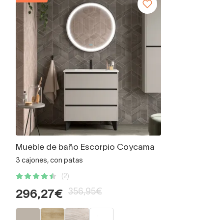
Mueble de baño Escorpio Coycama
3 cajones, con patas
(2)
356,95€
296,27€