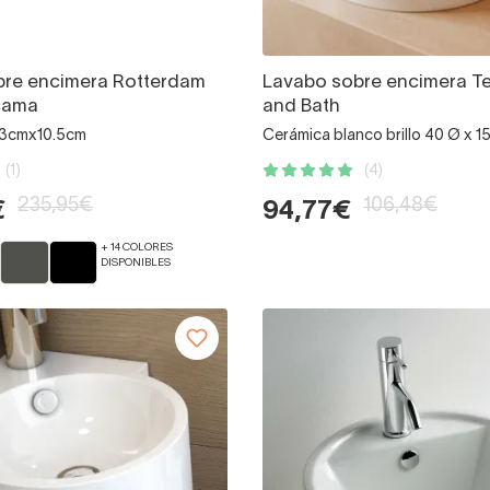
bre encimera Rotterdam
Lavabo sobre encimera Te
cama
and Bath
43cmx10.5cm
Cerámica blanco brillo 40 Ø x 1
(1)
(4)
235,95€
106,48€
€
94,77€
+ 14 COLORES
DISPONIBLES