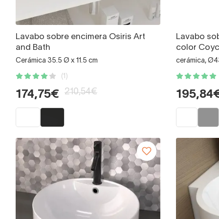
Lavabo sobre encimera Osiris Art
Lavabo so
and Bath
color Coy
Cerámica 35.5 Ø x 11.5 cm
cerámica, Ø
(1)
210,54€
174,75€
195,84