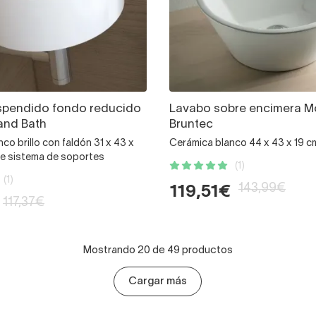
spendido fondo reducido
Lavabo sobre encimera Mo
and Bath
Bruntec
co brillo con faldón 31 x 43 x
Cerámica blanco 44 x 43 x 19 c
ye sistema de soportes
(1)
(1)
143,99€
119,51€
117,37€
Mostrando 20 de 49 productos
Cargar más