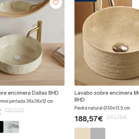
re encimera Dallas BHD
Lavabo sobre encimera M
BHD
rmol pintada 36x36x12 cm
Piedra natural Ø30x13.5 cm
135,52€
€
241,76€
188,57€