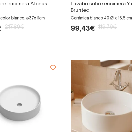
bre encimera Atenas
Lavabo sobre encimera Ya
Bruntec
 color blanco, ø37x11cm
Cerámica blanco 40 Ø x 15.5 cm
217,80€
119,79€
€
99,43€