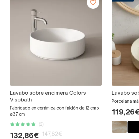
Lavabo sobre encimera Colors
Lavabo sob
Visobath
Porcelana má
Fabricado en cerámica con faldón de 12 cm x
119,26
ø37 cm
(2)
147,62€
132,86€