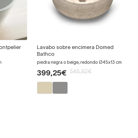
ntpelier
Lavabo sobre encimera Domed
Bathco
m
piedra negra o beige, redondo Ø45x13 cm
546,92€
399,25€