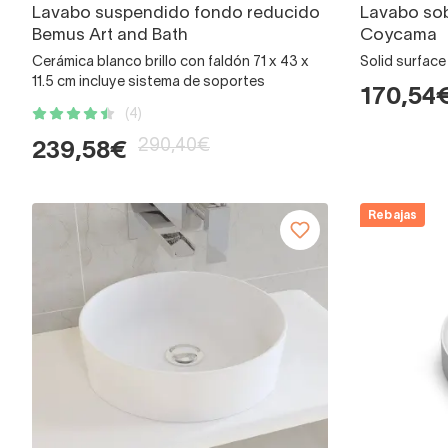
Lavabo suspendido fondo reducido
Lavabo so
Bemus Art and Bath
Coycama
Cerámica blanco brillo con faldón 71 x 43 x
Solid surface
11.5 cm incluye sistema de soportes
170,54
(4)
290,40€
239,58€
Rebajas