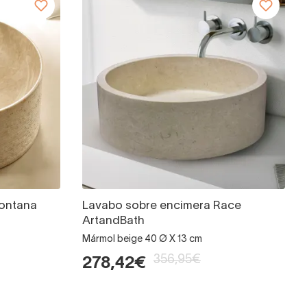
ontana
Lavabo sobre encimera Race
ArtandBath
Mármol beige 40 Ø X 13 cm
356,95€
278,42€