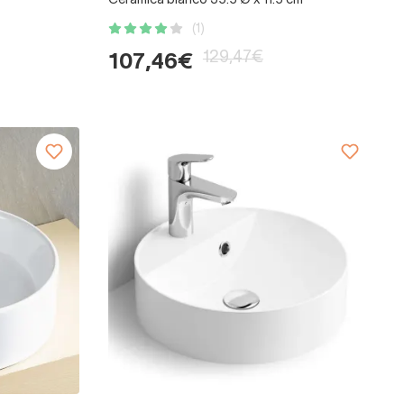
Cerámica blanco 35.5 Ø x 11.5 cm
(1)
129,47€
107,46€