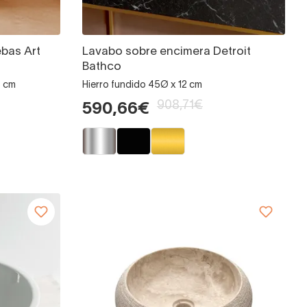
bas Art
Lavabo sobre encimera Detroit
Bathco
5 cm
Hierro fundido 45Ø x 12 cm
908,71€
590,66€