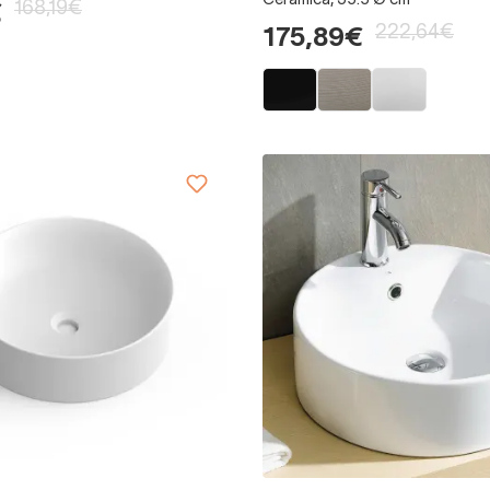
Ceramica, 35.5 Ø cm
168,19€
€
222,64€
175,89€