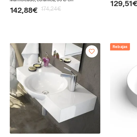
Marmoleado, ceramica, 36 Ø cm
129,51
174,24€
142,88€
Rebajas