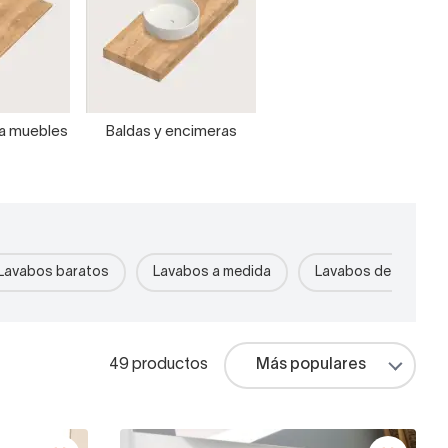
ra muebles
Baldas y encimeras
Lavabos baratos
Lavabos a medida
Lavabos de piedra r
49 productos