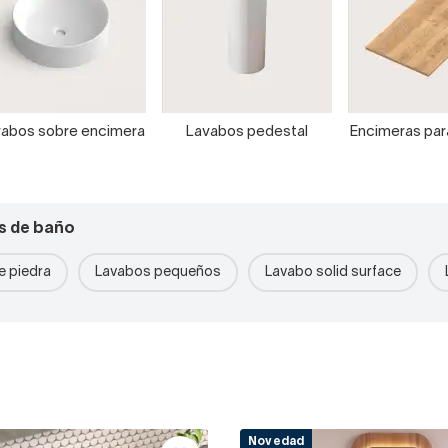
abos sobre encimera
Lavabos pedestal
Encimeras pa
s de baño
 piedra
Lavabos pequeños
Lavabo solid surface
Novedad