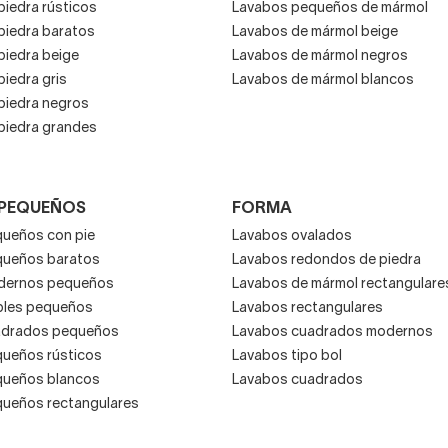
piedra rústicos
Lavabos pequeños de mármol
piedra baratos
Lavabos de mármol beige
piedra beige
Lavabos de mármol negros
iedra gris
Lavabos de mármol blancos
piedra negros
piedra grandes
 PEQUEÑOS
FORMA
ueños con pie
Lavabos ovalados
queños baratos
Lavabos redondos de piedra
dernos pequeños
Lavabos de mármol rectangulare
bles pequeños
Lavabos rectangulares
adrados pequeños
Lavabos cuadrados modernos
ueños rústicos
Lavabos tipo bol
queños blancos
Lavabos cuadrados
ueños rectangulares