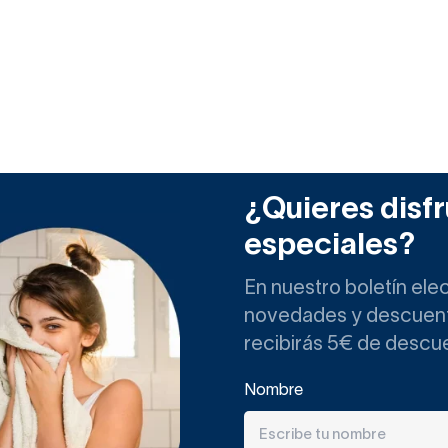
¿Quieres disfr
especiales?
En nuestro boletín ele
novedades y descuento
recibirás 5€ de descu
Nombre