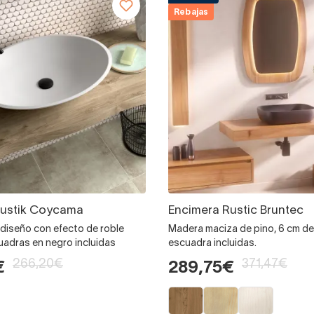
Rebajas
Rustik Coycama
Encimera Rustic Bruntec
, diseño con efecto de roble
Madera maciza de pino, 6 cm de
uadras en negro incluidas
escuadra incluidas.
266,20€
371,47€
€
289,75€