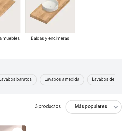
ra muebles
Baldas y encimeras
Lavabos baratos
Lavabos a medida
Lavabos de piedra r
3 productos