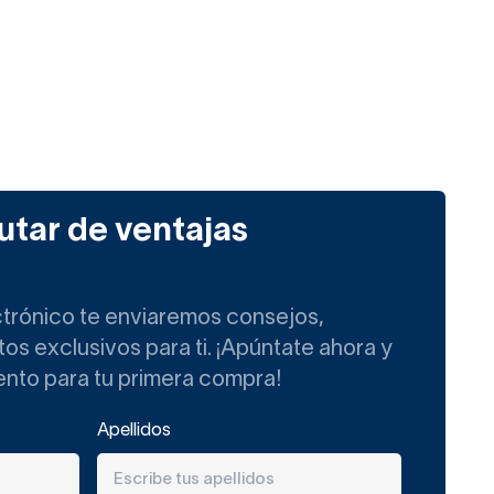
utar de ventajas
ctrónico te enviaremos consejos,
s exclusivos para ti. ¡Apúntate ahora y
ento para tu primera compra!
Apellidos