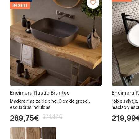
Rebajas
Encimera Rustic Bruntec
Encimera 
Madera maciza de pino, 6 cm de grosor,
roble salvaje
escuadras incluidas.
macizo y esc
371,47€
289,75€
219,99