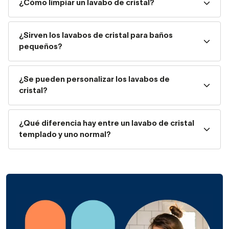
¿Cómo limpiar un lavabo de cristal?
Diseño ligero que aporta amplitud visual.
¿Sirven los lavabos de cristal para baños
pequeños?
Estos atributos convierten al lavabo de cristal en una
¿Se pueden personalizar los lavabos de
opción práctica y estética, especialmente en reformas
cristal?
modernas donde se prioriza el diseño sin sacrificar
funcionalidad. Además, el cristal templado garantiza
seguridad frente a impactos y durabilidad frente al uso
¿Qué diferencia hay entre un lavabo de cristal
templado y uno normal?
diario.
Tipos de lavabos de cristal
según instalación
Elegir el tipo de instalación es clave para aprovechar al
máximo el espacio y la estética del baño. Los principales