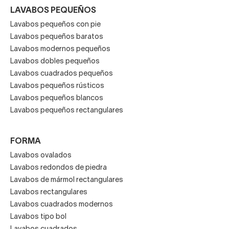
LAVABOS PEQUEÑOS
Asesoramiento profesional para selección e
Lavabos pequeños con pie
instalación.
Lavabos pequeños baratos
Lavabos modernos pequeños
Lavabos dobles pequeños
Opciones de financiación y pago flexible.
Lavabos cuadrados pequeños
Lavabos pequeños rústicos
Lavabos pequeños blancos
Garantía del fabricante y política de devolución
Lavabos pequeños rectangulares
clara.
FORMA
Lavabos ovalados
Nuestra misión es facilitar la compra de productos de
Lavabos redondos de piedra
baño de alta calidad, combinando estética, funcionalidad
Lavabos de mármol rectangulares
y confianza.
Lavabos rectangulares
Lavabos cuadrados modernos
Lavabos tipo bol
Compra tu lavabo de cristal