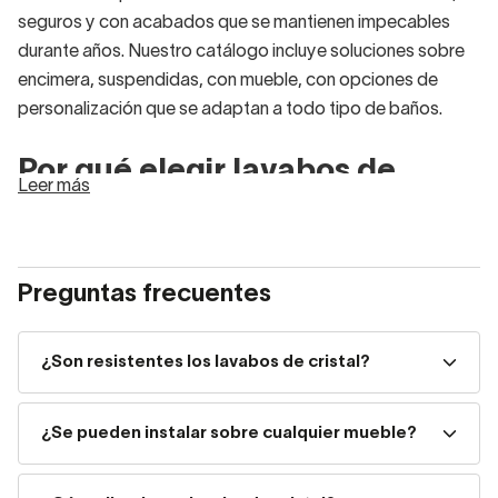
seguros y con acabados que se mantienen impecables
durante años. Nuestro catálogo incluye soluciones sobre
encimera, suspendidas, con mueble, con opciones de
personalización que se adaptan a todo tipo de baños.
Por qué elegir lavabos de
Leer más
cristal
Los lavabos de cristal destacan por su
capacidad de
Preguntas frecuentes
integrarse en cualquier estilo de baño
sin perder
elegancia. Entre sus principales ventajas se incluyen:
¿Son resistentes los lavabos de cristal?
Superficie lisa y fácil de limpiar.
¿Se pueden instalar sobre cualquier mueble?
Material resistente a golpes moderados y cambios
de temperatura.