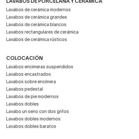
Posibilidad de combinar con encimeras de cristal
LAVABOS DE PORCELANA Y CERÁMICA
Lavabos de cerámica modernos
para lavabo o muebles a medida.
Lavabos de cerámica grandes
Lavabos de cerámica blancos
Lavabos rectangulares de cerámica
Esta versatilidad permite que los baños con lavabo de
Lavabos de cerámica rústicos
cristal se adapten a cualquier estilo decorativo, desde
minimalista hasta elegante o contemporáneo.
COLOCACIÓN
Por qué elegir Decorabaño
Lavabos encimeras suspendidos
Lavabos encastrados
Lavabos sobre encimera
Elegir Decorabaño significa acceder a:
Lavabos pedestal
Equipo con amplia experiencia en baños y reformas.
Lavabos de pie modernos
Lavabos dobles
Lavabo un seno con dos grifos
Catálogo completo y personalizable de lavabos de
Lavabos dobles modernos
Lavabos dobles baratos
cristal.