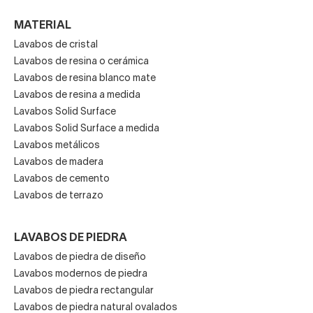
Material y ventajas del cristal templado
MATERIAL
La mayoría de los
lavabos de cristal
utilizan
cristal
Lavabos de cristal
templado
, un material que proporciona resistencia y
Lavabos de resina o cerámica
seguridad.
Lavabos de resina blanco mate
Ventajas del cristal templado:
Lavabos de resina a medida
Lavabos Solid Surface
Hasta cinco veces más resistente que el vidrio
Lavabos Solid Surface a medida
normal.
Lavabos metálicos
Lavabos de madera
Lavabos de cemento
Soporta cambios de temperatura y humedad del
Lavabos de terrazo
baño.
LAVABOS DE PIEDRA
Lavabos de piedra de diseño
Superficie lisa y no porosa, fácil de limpiar.
Lavabos modernos de piedra
Lavabos de piedra rectangular
Lavabos de piedra natural ovalados