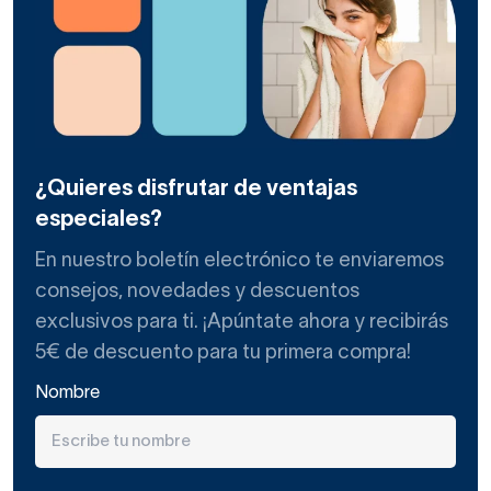
tipos son:
Tipo de
Ventaja
Uso
Instalación
lavabo
principal
recom
Sobre
Encimera o
Protagonista del
Baños
encimera
mueble
baño
modern
¿Quieres disfrutar de ventajas
Baños
Suspendido
Pared
Ligereza visual
especiales?
pequeñ
En nuestro boletín electrónico te enviaremos
Mueble
Almacenamiento
Con mueble
Uso famil
consejos, novedades y descuentos
integrado
y diseño
exclusivos para ti. ¡Apúntate ahora y recibirás
5€ de descuento para tu primera compra!
Formas y tamaños de lavabos
de cristal
Nombre
Los lavabos de cristal se adaptan a cualquier espacio,
permitiendo personalizar la experiencia de uso: