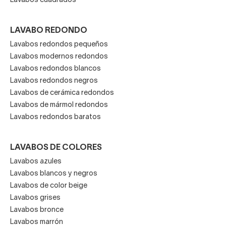
Lavabos cuadrados
en Decorabaño
LAVABO REDONDO
Si buscas un lavabo de cristal elegante, resistente y
Lavabos redondos pequeños
funcional, Decorabaño ofrece modelos sobre encimera,
Lavabos modernos redondos
suspendidos y con mueble para todo tipo de proyectos.
Lavabos redondos blancos
Explora nuestra colección, compara diseños y
Lavabos redondos negros
aprovecha nuestro asesoramiento experto
para
Lavabos de cerámica redondos
completar tu compra online con confianza. Transforma tu
Lavabos de mármol redondos
baño con la estética y durabilidad del cristal templado,
Lavabos redondos baratos
creando espacios modernos y sofisticados.
LAVABOS DE COLORES
Lavabos azules
Lavabos blancos y negros
Lavabos de color beige
Lavabos grises
Lavabos bronce
Lavabos marrón