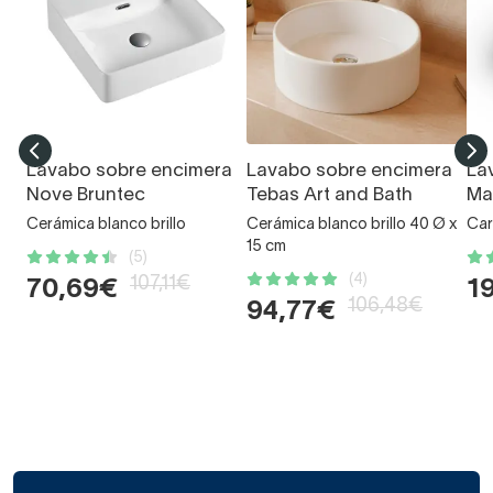
Lavabo sobre encimera
Lavabo sobre encimera
La
Nove Bruntec
Tebas Art and Bath
Ma
Cerámica blanco brillo
Cerámica blanco brillo 40 Ø x
Car
15 cm
(5)
(4)
107,11€
70,69€
1
106,48€
94,77€