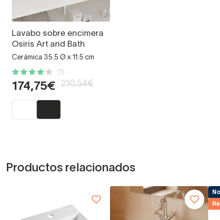
Lavabo sobre encimera
Osiris Art and Bath
Cerámica 35.5 Ø x 11.5 cm
(1)
210,54€
174,75€
Productos relacionados
N
Re