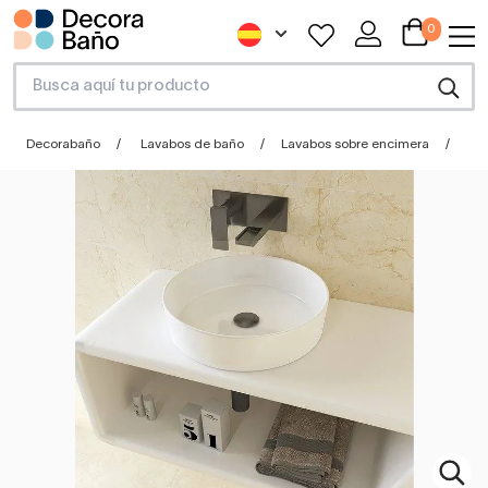
0
Decorabaño
Lavabos de baño
Lavabos sobre encimera
La