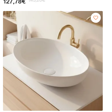
145,20€
127,78€