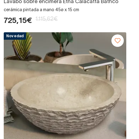
Lavabo sobre encimera Etna Calacatta Bathco
cerámica pintada a mano 45ø x 15 cm
1.115,62€
725,15€
Novedad