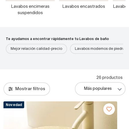
Lavabos encimeras
Lavabos encastrados
Lavabos
suspendidos
Te ayudamos a encontrar rápidamente tu Lavabos de baño
Mejor relación calidad-precio
Lavabos modernos de piedra
26 productos
Mostrar filtros
Novedad