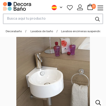
0
Decorabaño
Lavabos de baño
Lavabos encimeras suspendidos