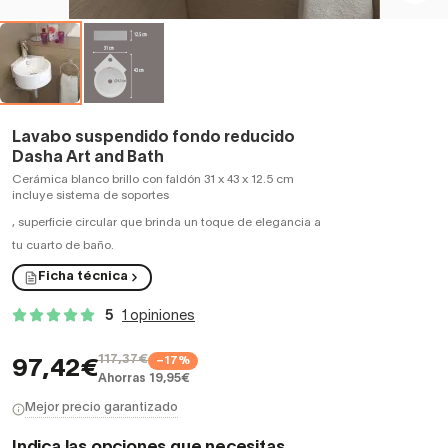
Lavabo suspendido fondo reducido
Dasha Art and Bath
Cerámica blanco brillo con faldón 31 x 43 x 12.5 cm
incluye sistema de soportes
,
superficie circular que brinda un toque de elegancia a
tu cuarto de baño.
Ficha técnica
5
1 opiniones
117,37€
−17%
97,42€
Ahorras 19,95€
Mejor precio garantizado
Indica las opciones que necesitas