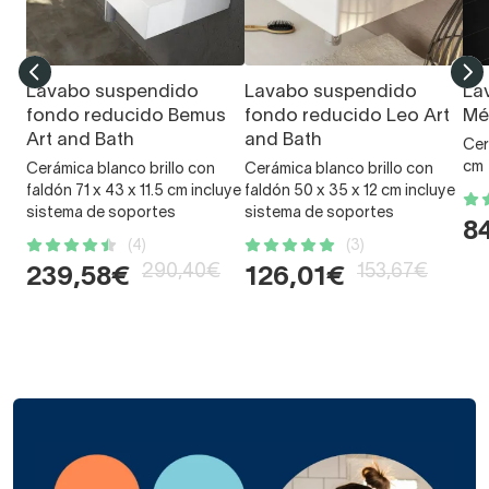
Lavabo suspendido
Lavabo suspendido
La
fondo reducido Bemus
fondo reducido Leo Art
Mé
Art and Bath
and Bath
Cer
cm
Cerámica blanco brillo con
Cerámica blanco brillo con
faldón 71 x 43 x 11.5 cm incluye
faldón 50 x 35 x 12 cm incluye
sistema de soportes
sistema de soportes
8
(4)
(3)
290,40€
153,67€
239,58€
126,01€