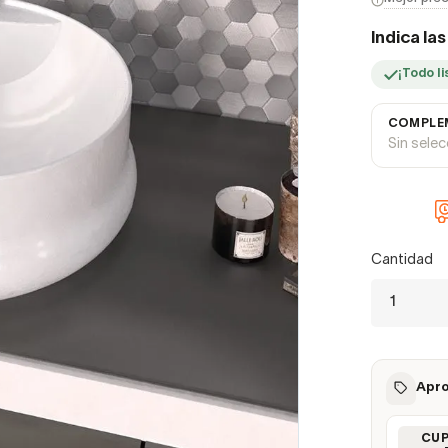
Indica la
¡Todo li
COMPLEM
Sin sele
Cantidad
Apro
CU