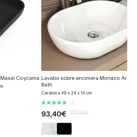
a Masai Coycama
Lavabo sobre encimera Monaco Art an
Bath
cm
Cerámica 48 x 34 x 14 cm
(3)
112,53€
93,40€