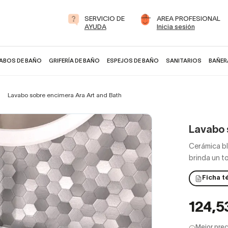
SERVICIO DE
AREA PROFESIONAL
AYUDA
Inicia sesión
ABOS DE BAÑO
GRIFERÍA DE BAÑO
ESPEJOS DE BAÑO
SANITARIOS
BAÑER
Lavabo sobre encimera Ara Art and Bath
Lavabo 
Cerámica bl
brinda un t
Ficha t
124,5
Mejor prec