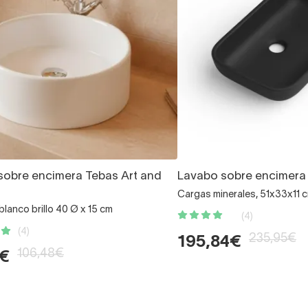
sobre encimera Tebas Art and
Lavabo sobre encimer
Cargas minerales, 51x33x11 
lanco brillo 40 Ø x 15 cm
(4)
(4)
235,95€
195,84€
106,48€
7€