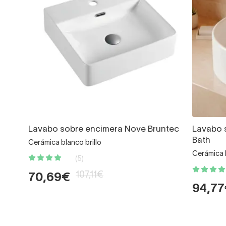
Lavabo sobre encimera Nove Bruntec
Lavabo 
Bath
Cerámica blanco brillo
Cerámica b
(5)
107,11€
70,69€
94,7