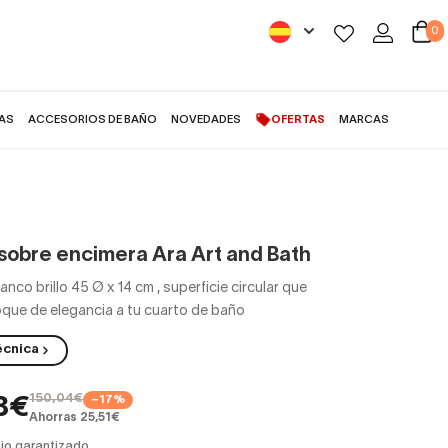
0
AS
ACCESORIOS DE BAÑO
NOVEDADES
OFERTAS
MARCAS
sobre encimera Ara Art and Bath
anco brillo 45 Ø x 14 cm
,
superficie circular que
oque de elegancia a tu cuarto de baño
écnica
150,04€
−17%
3€
Ahorras 25,51€
io garantizado