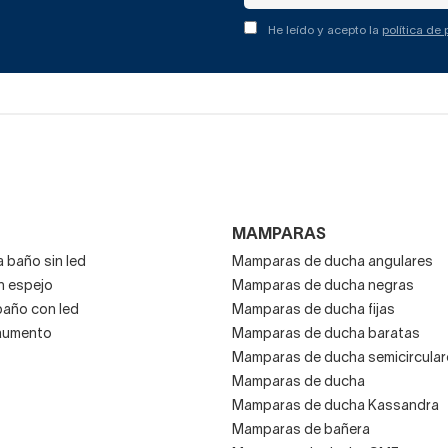
He leído y acepto la
política de
MAMPARAS
 baño sin led
Mamparas de ducha angulares
n espejo
Mamparas de ducha negras
baño con led
Mamparas de ducha fijas
aumento
Mamparas de ducha baratas
Mamparas de ducha semicircular
Mamparas de ducha
Mamparas de ducha Kassandra
Mamparas de bañera