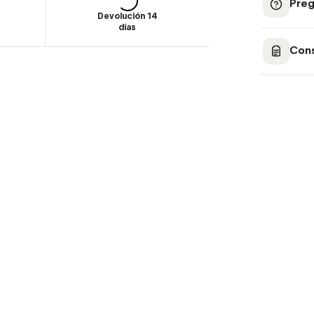
Preg
Devolución 14
días
Cons