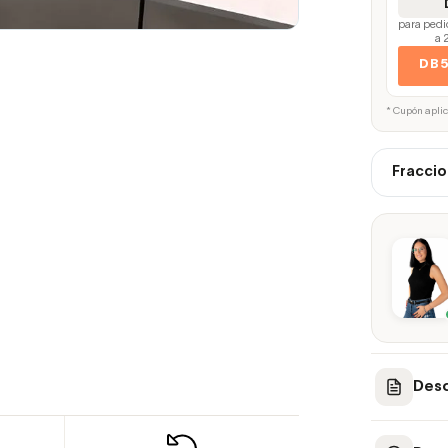
para pedi
a 
DB
* Cupón apli
Fraccio
Desc