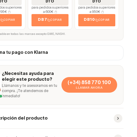
DTO
DTO
DTO
dos superiores
para pedidos superiores
para pedidos superiores
295€
a 600€
a 950€
(*)
(*)
(*)
5
DB7
DB10
COPIAR
COPIAR
COPIAR
cable en todas las marcas excepto GME, NASHI.
na tu pago con Klarna
¿Necesitas ayuda para
elegir este producto?
(+34) 858 770 100
Llámanos y te asesoramos en tu
LLAMAR AHORA
compra. ¡Te atendemos de
inmediato!
ripción del producto