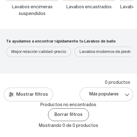
Lavabos encimeras
Lavabos encastrados
Lavabos
suspendidos
Te ayudamos a encontrar rápidamente tu Lavabos de baño
Mejor relación calidad-precio
Lavabos modernos de piedra
0 productos
Mostrar filtros
Productos no encontrados
Borrar filtros
Mostrando 0 de 0 productos