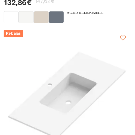
147,62€
132,86€
+ 6 COLORES DISPONIBLES
Rebajas