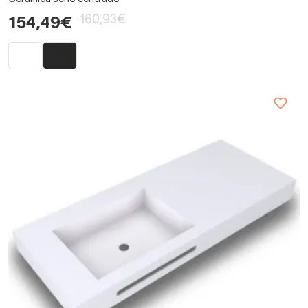
160,93€
154,49€