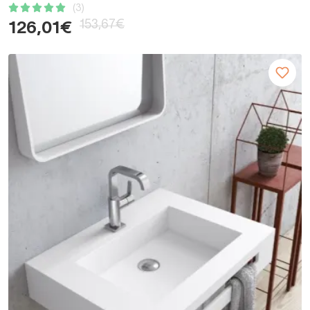
(3)
153,67€
126,01€