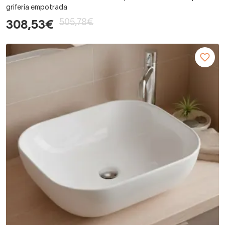
grifería empotrada
505,78€
308,53€