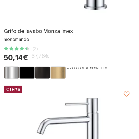
Grifo de lavabo Monza Imex
monomando
(3)
67,76€
50,14€
+ 2 COLORES DISPONIBLES
Oferta