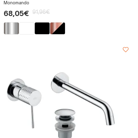
Monomando
91,96€
68,05€