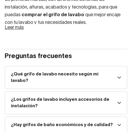
instalación, alturas, acabados y tecnologías, para que
puedas
comprar el grifo de lavabo
que mejor encaje
con tu lavabo y tus necesidades reales.
Leer más
Tipos de grifos de lavabo
según instalación
Preguntas frecuentes
El sistema de instalación condiciona tanto la estética
como la facilidad de montaje del
grifo de lavabo
.
¿Qué grifo de lavabo necesito según mi
lavabo?
Recom
Tipo de grifo de lavabo
Instalación
¿Los grifos de lavabo incluyen accesorios de
para
instalación?
Lavabos
Grifo empotrado
En pared
diseño a
¿Hay grifos de baño económicos y de calidad?
Sobre lavabo o