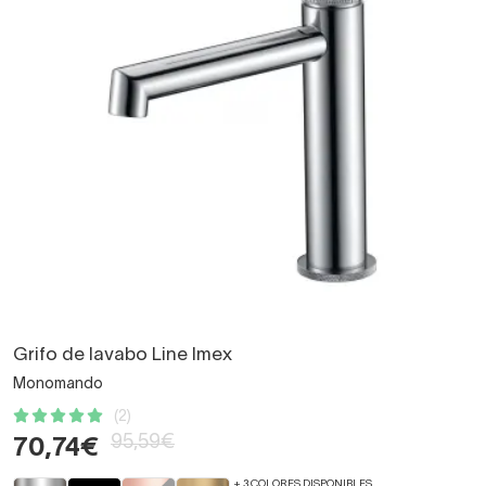
Grifo de lavabo Line Imex
Monomando
(2)
95,59€
70,74€
+ 3 COLORES DISPONIBLES