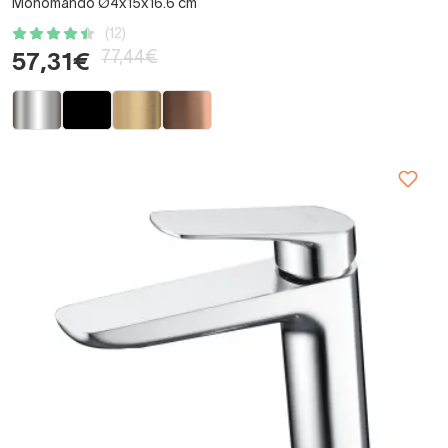
Monomando Ø4x15x16.6 cm
(12)
77,44€
57,31€