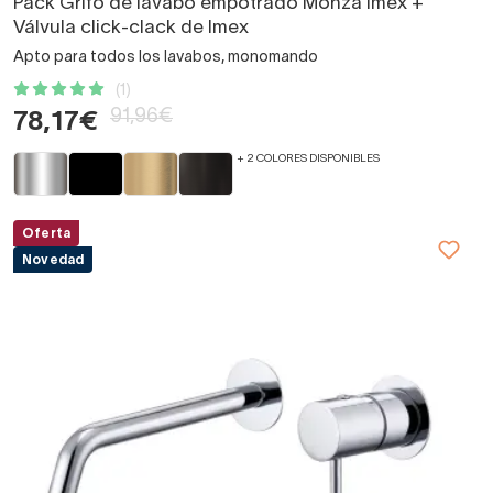
Pack Grifo de lavabo empotrado Monza Imex +
Válvula click-clack de Imex
Apto para todos los lavabos, monomando
(1)
91,96€
78,17€
+ 2 COLORES DISPONIBLES
Oferta
Novedad