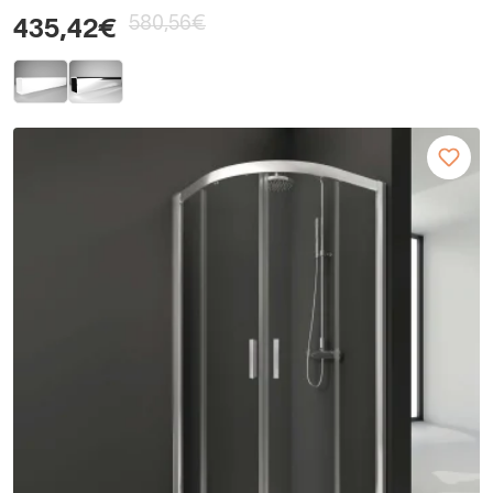
580,56€
435,42€