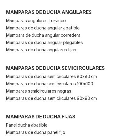
semicirculares online
MAMPARAS DE DUCHA ANGULARES
Mamparas angulares Torvisco
Aunque el espacio sea mini
no hay por qué renunciar a
Mamparas de ducha angular abatible
tener una mampara
de ducha semicircular moderna y
Mampara de ducha angular corredera
estilosa. Como ves, tenemos muchos modelos diferentes
Mamparas de ducha angular plegables
de los
mejores fabricantes europeos
.
Mamparas de ducha angulares fijas
Además, recuerda que nuestras mamparas de baño
semicirculares son baratas y muchos modelos
tienen
MAMPARAS DE DUCHA SEMICIRCULARES
antical de serie
, tendrás una mampara de ducha curva
Mamparas de ducha semicirculares 80x80 cm
libre de gérmenes y siempre reluciente.
Mamparas de ducha semicirculares 100x100
Mamparas semicirculares negras
No esperes más y disfruta de un baño bien aprovechado
Mamparas de ducha semicirculares 90x90 cm
con las mamparas de ducha semicirculares que
encontrarás en nuestro catálogo. ¿Necesitas ayuda para
elegir? Contacta con nosotros.
MAMPARAS DE DUCHA FIJAS
Panel ducha abatible
Mamparas de ducha panel fijo