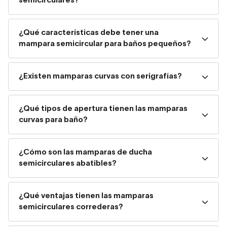
semicirculares?
No tendrás ningún problema a la hora de escoger tus
medidas si sigues los pasos indicados en el video.
¿Qué características debe tener una
mampara semicircular para baños pequeños?
Radio: ¿Roca o Ideal Standard?
¿Existen mamparas curvas con serigrafías?
¿Qué tipos de apertura tienen las mamparas
curvas para baño?
¿Cómo son las mamparas de ducha
semicirculares abatibles?
¿Qué ventajas tienen las mamparas
semicirculares correderas?