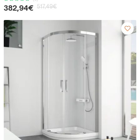
517,49€
382,94€