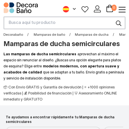
0
Decorabaño
Mamparas de baño
Mamparas de ducha
Mampa
Mamparas de ducha semicirculares
Las mamparas de ducha semicirculares
aprovechan al máximo el
espacio sin renunciar al diseño. ¿Buscas una opción elegante para platos
de esquina? Elige entre
modelos modernos, con apertura suave y
acabados de calidad
que se adaptan a tu baño. Envío gratis a península
y servicio de instalación disponible.
📦 Con Envío GRATIS y Garantía de devolución | ⭐ +1000 opiniones
verificadas | 💰 Posibilidad de financiación | 💡 Asesoramiento ONLINE
inmediato y GRATUITO
Te ayudamos a encontrar rápidamente tu Mamparas de ducha
semicirculares