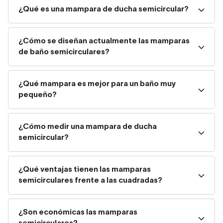
diseñan con menos perfilería, más minimalistas.
Hay
¿Qué es una mampara de ducha semicircular?
modelos para platos curvos
sin perfil inferior
, con sistema
de liberación de puertas correderas, o con tratamientos
¿Cómo se diseñan actualmente las mamparas
antical para que sean
más cómodos y fáciles de
de baño semicirculares?
limpiar.
Para un baño realmente pequeño, lo mejor es que elijas
¿Qué mampara es mejor para un baño muy
una mampara de ducha curva modelo de vidrio templado
pequeño?
sin apenas marcos,
con antical y de acabado
incoloro, que irradie luz y transparencia.
Así tu baño
o aseo parecerá más grande. ¡No olvides tampoco el
¿Cómo medir una mampara de ducha
semicircular?
efecto amplificador de un gran espejo sin marcos!
Cómo medir una mampara de
¿Qué ventajas tienen las mamparas
semicirculares frente a las cuadradas?
ducha semicircular
Mediante este pequeño tutorial te ayudamos a medir una
¿Son económicas las mamparas
mampara de ducha semicircular.