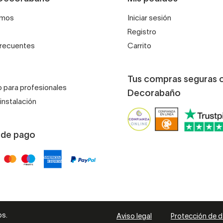
omos
Iniciar sesión
Registro
frecuentes
Carrito
Tus compras seguras 
 para profesionales
Decorabaño
instalación
 de pago
os.
Aviso legal
Protección de 