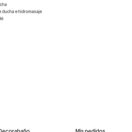
ucha
 ducha e hidromasaje
dé
Decorabaño
Mis pedidos