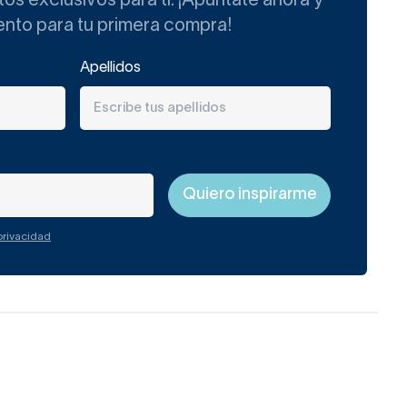
s exclusivos para ti. ¡Apúntate ahora y
ento para tu primera compra!
Apellidos
 privacidad