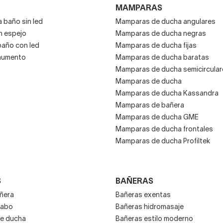
MAMPARAS
 baño sin led
Mamparas de ducha angulares
n espejo
Mamparas de ducha negras
baño con led
Mamparas de ducha fijas
aumento
Mamparas de ducha baratas
Mamparas de ducha semicircular
Mamparas de ducha
Mamparas de ducha Kassandra
Mamparas de bañera
Mamparas de ducha GME
Mamparas de ducha frontales
Mamparas de ducha Profiltek
S
BAÑERAS
añera
Bañeras exentas
vabo
Bañeras hidromasaje
e ducha
Bañeras estilo moderno