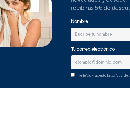
novedades y descuento
recibirás 5€ de descu
Nombre
Tu correo electrónico
He leído y acepto la
política de