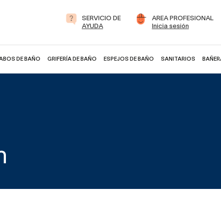
SERVICIO DE
AREA PROFESIONAL
AYUDA
Inicia sesión
ABOS DE BAÑO
GRIFERÍA DE BAÑO
ESPEJOS DE BAÑO
SANITARIOS
BAÑER
n