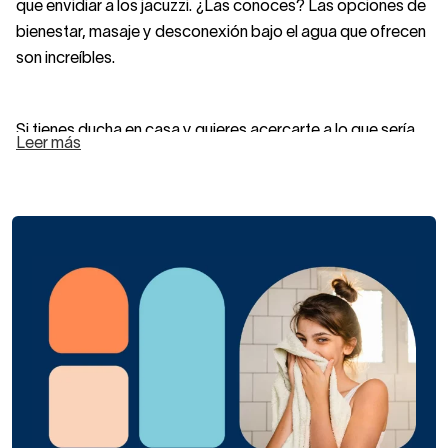
que envidiar a los jacuzzi. ¿Las conoces? Las opciones de
bienestar, masaje y desconexión bajo el agua que ofrecen
son increíbles.
Si tienes ducha en casa y quieres acercarte a lo que sería
Leer más
tener un spa en casa
, compra una columna de ducha de
hidromasaje. ¡Ya verás!
Una columna de hidromasaje puede ser
de acción
monomando o termostática.
La primera es la más
cómoda e intuitiva y la segunda, ofrece más opción de
ahorro y eficiencia energética.
Si quieres disfrutar aún más de tus duchas cotidianas, mira
nuestra selección de columnas de ducha para baños