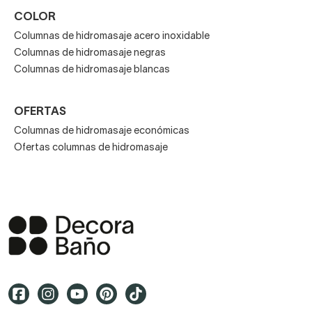
COLOR
Los diseños de columnas de hidromasaje para la ducha
Columnas de hidromasaje acero inoxidable
son muy amplias, rectas, curvas, futuristas,
Columnas de hidromasaje negras
convencionales… Además, muchos modelos incluyen
Columnas de hidromasaje blancas
estantes para colocar geles, champús o jabones.
OFERTAS
Columnas de hidromasaje económicas
Ofertas columnas de hidromasaje