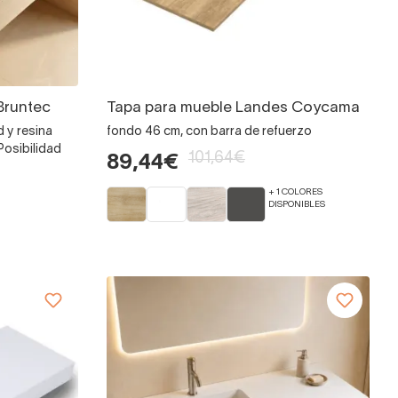
Bruntec
Tapa para mueble Landes Coycama
d y resina
fondo 46 cm, con barra de refuerzo
osibilidad
101,64€
89,44€
+ 1 COLORES
DISPONIBLES