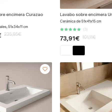
bre encimera Curazao
Lavabo sobre encimera U
Cerámica de 51x41x15 cm
ales, 51x34x11 cm
(3)
235,95€
€
101,11€
73,91€