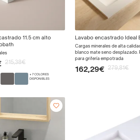
astrado 11.5 cm alto
Lavabo encastrado Ideal 
obath
Cargas minerales de alta calida
blanco mate seno desplazado. P
ales
para grifería empotrada
215,38€
€
279,81€
162,29€
+ 7 COLORES
DISPONIBLES