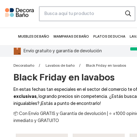
MUEBLES DE BAÑO
MAMPARAS DE BAÑO
PLATOS DE DUCHA
LAV
Envío gratuito y garantía de devolución
Decorabaño
Lavabos de baño
Black Friday en lavabos
Black Friday en lavabos
En estas fechas tan especiales en el sector del comercio te
exclusivas
, logrando precios sin competencia. ¿Estás buscan
inigualables? ¡Estás a punto de encontrarlo!
📦 Con Envío GRATIS y Garantía de devolución | ⭐ +1000 opinio
inmediato y GRATUITO