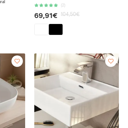
ral
(2)
104,50€
69,91€