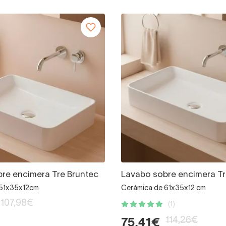
re encimera Tre Bruntec
Lavabo sobre encimera Tr
 51x35x12cm
Cerámica de 61x35x12 cm
107,98€
(1)
114,26€
75,41€