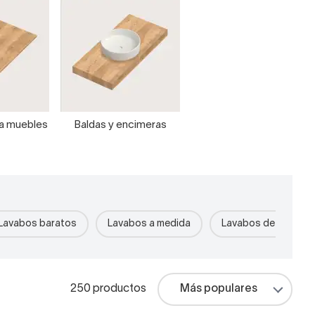
ra muebles
Baldas y encimeras
Lavabos baratos
Lavabos a medida
Lavabos de piedra r
250 productos