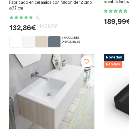
posibilidad p
Fabricado en cerámica con faldón de 12 cm x
ø37 cm
(2)
189,99
147,62€
132,86€
+ 6 COLORES
DISPONIBLES
Novedad
Rebajas