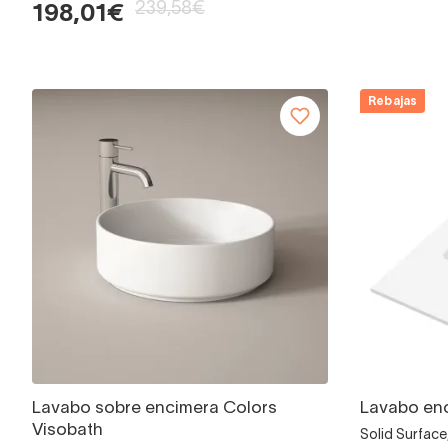
239,58€
198,01€
Rebajas
Lavabo sobre encimera Colors
Lavabo en
Visobath
Solid Surface