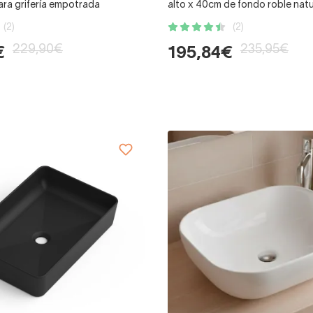
ara grifería empotrada
alto x 40cm de fondo roble natu
(2)
(2)
229,90€
235,95€
€
195,84€