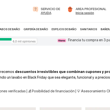
SERVICIO DE
AREA PROFESIONAL
AYUDA
Inicia sesión
ABOS DE BAÑO
GRIFERÍA DE BAÑO
ESPEJOS DE BAÑO
SANITARIOS
BAÑER
Financia tu compra en 3 
 ofrecemos
descuentos irresistibles que combinan cupones y p
do un lavabo en Black Friday que sea elegante, funcional y a precios
nes verificadas | 💰 Posibilidad de financiación | 💡 Asesoramiento 