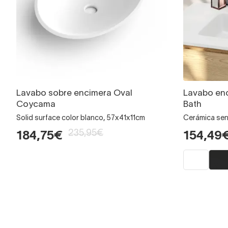
Lavabo sobre encimera Oval
Lavabo enc
Coycama
Bath
Solid surface color blanco, 57x41x11cm
Cerámica se
235,95€
184,75€
154,49