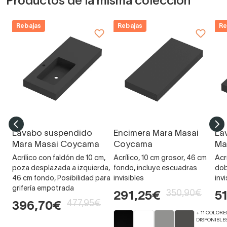
Productos de la misma colección
Rebajas
Rebajas
Re
Lavabo suspendido
Encimera Mara Masai
La
Mara Masai Coycama
Coycama
Ma
Acrílico con faldón de 10 cm,
Acrílico, 10 cm grosor, 46 cm
Acr
poza desplazada a izquierda,
fondo, incluye escuadras
dob
46 cm fondo, Posibilidad para
invisibles
invi
grifería empotrada
350,90€
291,25€
5
477,95€
396,70€
+ 11 COLORE
DISPONIBLE