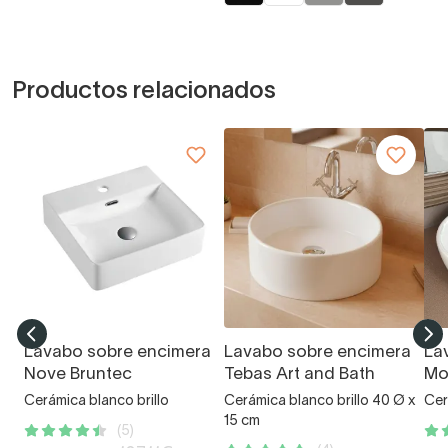
Productos relacionados
Lavabo sobre encimera
Lavabo sobre encimera
La
Nove Bruntec
Tebas Art and Bath
Mo
Cerámica blanco brillo
Cerámica blanco brillo 40 Ø x
Cer
15 cm
(5)