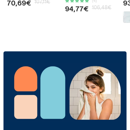
(4)
107,11€
70,69€
9
106,48€
94,77€