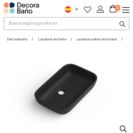
0
Decorabaño
Lavabos de baño
Lavabos sobre encimera
La