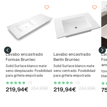
Lavabo encastrado
Lavabo encastrado
La
Formas Bruntec
Berlín Bruntec
Fo
an
Solid Surface blanco mate
Solid Surface blanco mate
seno desplazado. Posibilidad
seno centrado. Posibilidad
fon
para grifería empotrada
para grifería empotrada
bla
(3)
(3)
264,99€
264,99€
219,94€
219,94€
7