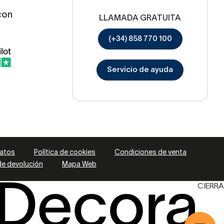
stico
, la madera más
con
LLAMADA GRATUITA
(+34) 858 770 100
 movilidad y aumentan
Servicio de ayuda
 un aspecto auténtico a tu
datos
Política de cookies
Condiciones de venta
 de devolución
Mapa Web
CIERRA