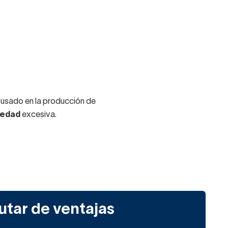
 usado en la producción de
medad
excesiva.
po.
oblemas de almacenaje
utar de ventajas