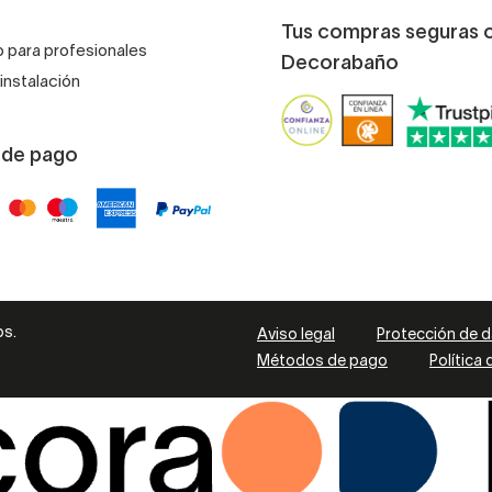
 una
estantería de madera de baño para un hogar neo-rú
Tus compras seguras 
 para profesionales
Decorabaño
instalación
spacio, puedes optar por modelos suspendidos, que mejoran la
mini o atestadas.
 de pago
a por modelos con patas, grandes y voluminosos
. ¡Darás
os.
Aviso legal
Protección de 
Métodos de pago
Política