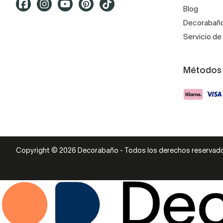
Si tu idea pasa por instalar
Blog
oscura será tu gran aliada.
Decorabaño
Servicio de 
Si hay problemas con el e
visualmente las estancias 
Métodos
De poder permitírtelo,
opt
baño de esencia rural!
Copyright © 2026 Decorabaño - Todos los derechos reservad