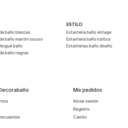
te estilo son las baldas pequeñas o los estantes en forma de 
ESTILO
ades decorativas combinando varias.
 de baño blancas
Estantería baño vintage
 de baño marrón oscuro
Estantería baño rústica
Wengué baño
Estanterías baño diseño
 baño de madera oscura
 de baño negras
es más intensos, estarás recreando estilos muy distintos: rústi
Decorabaño
Mis pedidos
omos
Iniciar sesión
a una
estantería de madera de estilo rústico
, ideal para estancias
Registro
frecuentes
Carrito