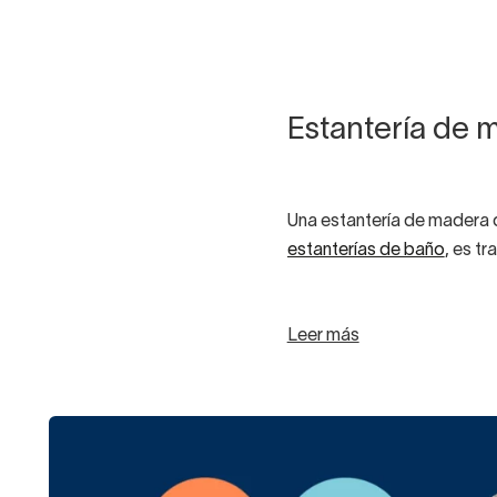
Estantería de 
Una estantería de madera 
estanterías de baño
, es t
Así te aseguras un product
Leer más
Las estanterías de mader
y movilidad.