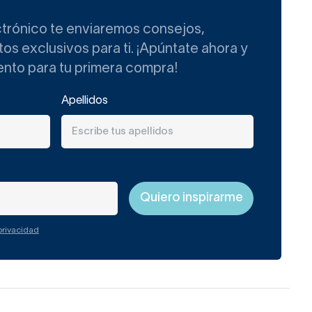
has laminadas que
ctrónico te enviaremos consejos,
s exclusivos para ti. ¡Apúntate ahora y
ento para tu primera compra!
modelos que combinan ambos,
Apellidos
ocar
distintos ambientes
 privacidad
a de baño en tonos claros