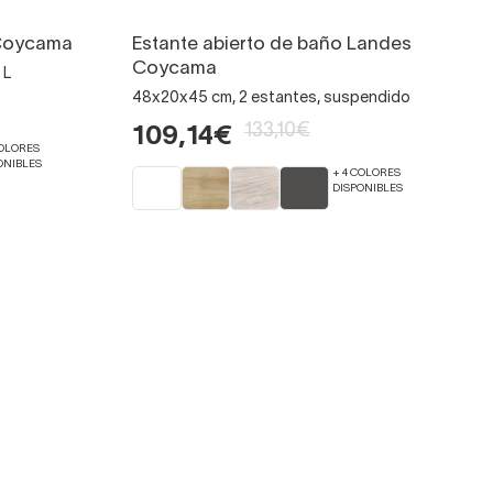
 Coycama
Estante abierto de baño Landes
Coycama
 L
48x20x45 cm, 2 estantes, suspendido
133,10€
109,14€
COLORES
ONIBLES
+ 4 COLORES
DISPONIBLES