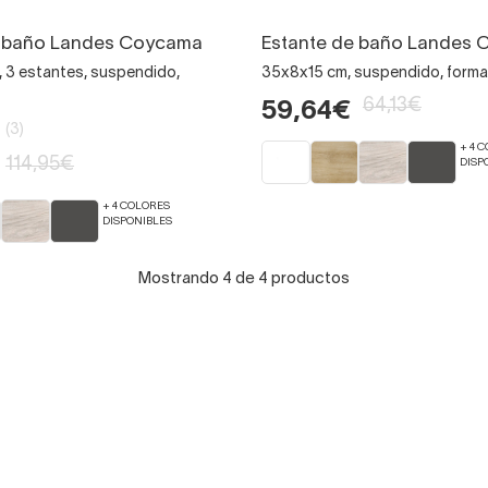
e baño Landes Coycama
Estante de baño Landes
 3 estantes, suspendido,
35x8x15 cm, suspendido, forma
64,13€
59,64€
(3)
+ 4 
114,95€
DISP
+ 4 COLORES
DISPONIBLES
Mostrando 4 de 4 productos