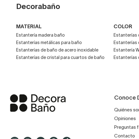
Decorabaño
Las más adecuadas para es
MATERIAL
COLOR
explorar sus posibilid
Estantería madera baño
Estanterías
Estanterías metálicas para baño
Estanterías
Estanterías de baño de acero inoxidable
Estantería 
Una estantería de
Estanterías de cristal para cuartos de baño
Estanterías
Si escoges acabados marron
victoriano…
Conoce 
Quiénes s
Localiza en nuestra págin
Opiniones
hogares tradicionales.
Preguntas 
Contacto