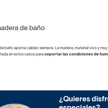
madera de baño
de baño aporta calidez siempre. La madera, material vivo y muy
ratada en estos casos para
soportar las condiciones de hu
o elegante y resistente que puede pervivir contigo mucho tiem
a de baño son, además,
muebles auxiliares
que
solucionan pr
¿Quieres disfr