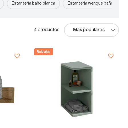
Estantería baño blanca
Estantería wengué baño
E
4 productos
Rebajas