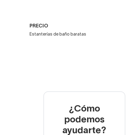
cubo. Te
recomendamos
PRECIO
Estanterías de baño baratas
co, étnico, boho natural,
¿Cómo
 de vocación rural y
podemos
ayudarte?