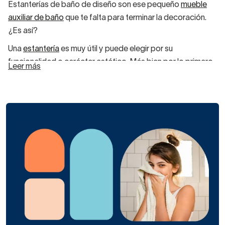
Estanterías de baño de diseño son ese pequeño
mueble
auxiliar de baño
que te falta para terminar la decoración.
¿Es así?
Una
estantería
es muy útil y puede elegir por su
funcionalidad o carácter estético. Más bien por lo primero.
Leer más
Ayudará a almacenar elementos de aseo pero, también,
para colocar piezas decorativas bien elegidas.
Hay estanterías de distintas clases, materiales y diseños.
No sólo se llevan modernas y minimalistas, sino
también de estilo rústico o vintage.
Seleccionar estanterías de
baño de diseño
¿Cómo son las
estanterías de baño de diseño
? La
primera característica es su doble función básica.