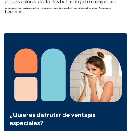
podrás colocar dentro tus botes de gel o champú, así
como la esponja, aprovechando un rincón de forma
Leer más
eficaz.
En las duchas pequeñas a veces tenemos el espacio justo
para movernos, por lo que
hay que elegir accesorios
de baño prácticos y resistentes.
Colocar en la ducha una estantería de esquina pequeña
será funcional. ¡Ya verás! En nuestra web tenemos muchos
modelos de estantes de ducha en forma de cesta o
bandeja para esquina, angulares.
Primero piensa
de qué material deseas tu estante de
ducha
: ¿acero o latón? Ya sabrás que el acero inoxidable
es un poco más caro, pero más resistente y durable.
La mayoría de nuestros estantes de esquina para la ducha
¿Quieres disfrutar de ventajas
son de color cromo, pero hay algún modelo en negro o
especiales?
blanco mate.