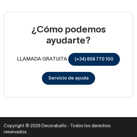
El adhesivo está preparado para resistir el agua, la
humedad y las altas temperaturas sin desprenderse.
Un truco es colocar otros elementos suspendidos en tu
¿Cómo podemos
baño si este es muy estrecho: hay
portarrollos
o
escobillas
ayudarte?
para combinar con tu estantería de esquina para baño.
LLAMADA GRATUITA
(+34) 858 770 100
Servicio de ayuda
Copyright © 2026 Decorabaño - Todos los derechos
reservados.