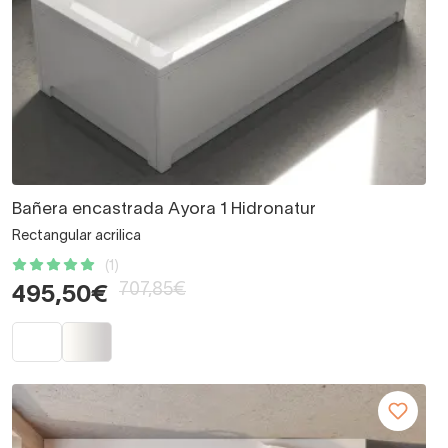
Bañera encastrada Ayora 1 Hidronatur
Rectangular acrilica
(1)
707,85€
495,50€