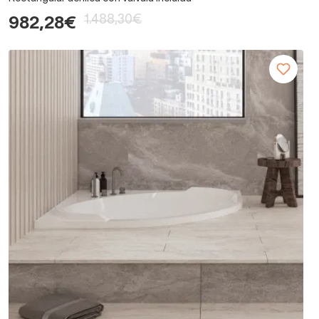
1.488,30€
982,28€