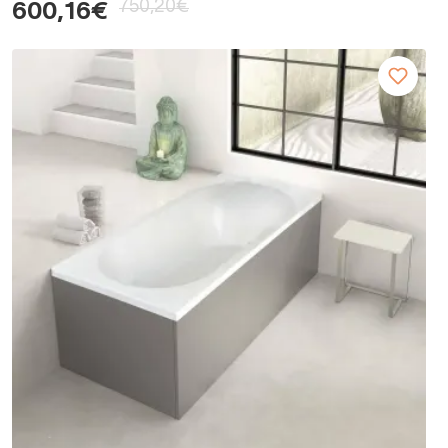
750,20€
600,16€