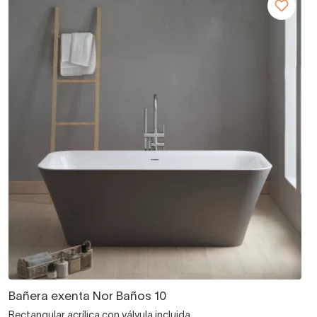
Bañera exenta Nor Baños 10
Rectangular acrílica con válvula incluida