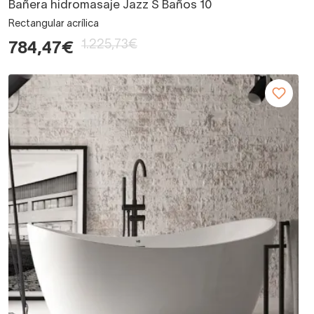
Bañera hidromasaje Jazz S Baños 10
Rectangular acrílica
1.225,73€
784,47€