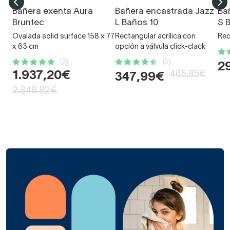
Bañera exenta Aura
Bañera encastrada Jazz
Ba
Bruntec
L Baños 10
S 
Ovalada solid surface 158 x 77
Rectangular acrílica con
Rec
x 63 cm
opción a válvula click-clack
(2)
(2)
2
1.937,20€
465,85€
347,99€
2.848,82€