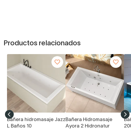
Productos relacionados
Bañera hidromasaje Jazz
Bañera Hidromasaje
Ba
L Baños 10
Ayora 2 Hidronatur
20