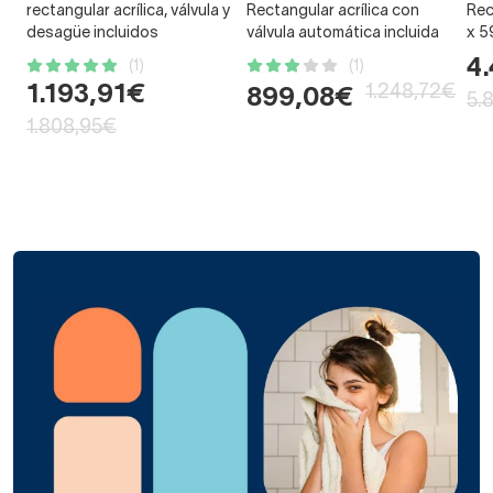
rectangular acrílica, válvula y
Rectangular acrílica con
Rec
desagüe incluidos
válvula automática incluida
x 5
4
(1)
(1)
1.193,91€
1.248,72€
899,08€
5.
1.808,95€