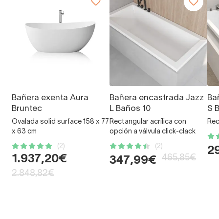
Bañera exenta Aura
Bañera encastrada Jazz
Ba
Bruntec
L Baños 10
S 
Ovalada solid surface 158 x 77
Rectangular acrílica con
Rec
x 63 cm
opción a válvula click-clack
(2)
(2)
2
1.937,20€
465,85€
347,99€
2.848,82€