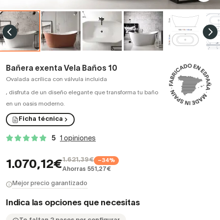
Bañera exenta Vela Baños 10
Ovalada acrílica con válvula incluida
,
disfruta de un diseño elegante que transforma tu baño
en un oasis moderno.
Ficha técnica
5
1 opiniones
1.621,39€
−34%
1.070,12€
Ahorras 551,27€
Mejor precio garantizado
Indica las opciones que necesitas