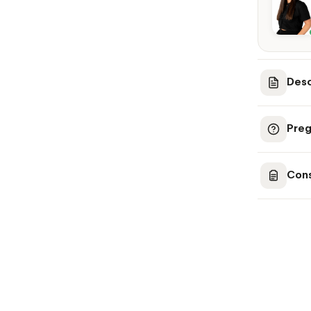
Desc
Preg
Cons