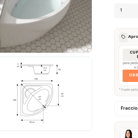
Apro
CU
para pedi
a 
DB
* Cupón apli
Fraccio