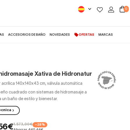
0
AS
ACCESORIOS DE BAÑO
NOVEDADES
OFERTAS
MARCAS
hidromasaje Xativa de Hidronatur
r acrílica 140x140x43 cm, válvula automática
seño cuadrado con sistemas de hidromasaje a
 un baño de estilo y bienestar.
écnica
1.573,00€
−28%
,56€
Ahorras 440,44€