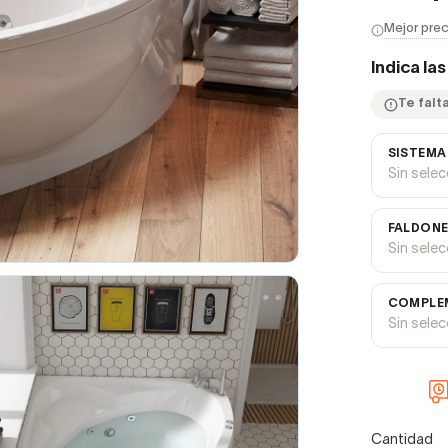
Mejor prec
Indica la
Te falt
SISTEMA
Sin sele
FALDON
Sin sele
COMPLEM
Sin sele
Cantidad