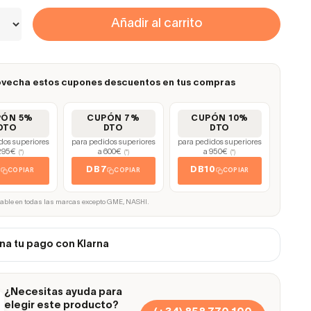
Añadir al carrito
vecha estos cupones descuentos en tus compras
PÓN 5%
CUPÓN 7%
CUPÓN 10%
DTO
DTO
DTO
dos superiores
para pedidos superiores
para pedidos superiores
295€
a 600€
a 950€
(*)
(*)
(*)
5
DB7
DB10
COPIAR
COPIAR
COPIAR
cable en todas las marcas excepto GME, NASHI.
na tu pago con Klarna
¿Necesitas ayuda para
elegir este producto?