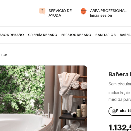
SERVICIO DE
AREA PROFESIONAL
AYUDA
Inicia sesión
ABOS DE BAÑO
GRIFERÍA DE BAÑO
ESPEJOS DE BAÑO
SANITARIOS
BAÑER
natur
Bañera 
Semicircula
incluida
,
di
medida para
Ficha t
1.132