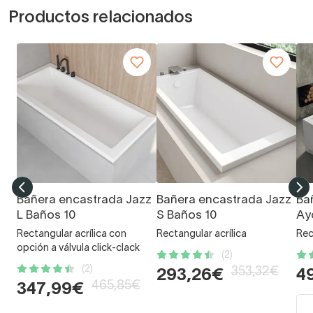
Productos relacionados
Bañera encastrada Jazz
Bañera encastrada Jazz
Ba
L Baños 10
S Baños 10
Ay
Rectangular acrílica con
Rectangular acrílica
Rec
opción a válvula click-clack
(2)
(2)
353,32€
293,26€
4
465,85€
347,99€