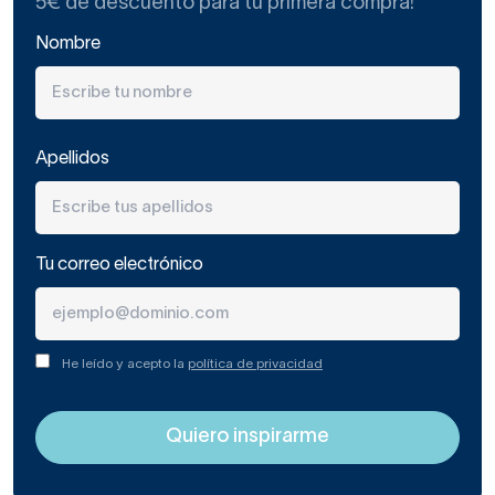
5€ de descuento para tu primera compra!
¿Bañera y ducha o bañera
Nombre
para usar como ducha?
Lo más habitual en los baños domésticos es escoger
una
bañera para baño
que cumpla una doble función: la
Apellidos
de la ducha rápida y la del baño recreativo o relajante.
Cuando se toma la decisión de instalar una bañera, se hace
indispensable
escoger también una
mampara de
baño
que proteja la estancia de salpicaduras o
Tu correo electrónico
fugas
al usar nuestra bañera como ducha.
Es cierto que
lo más barato es colocar una
cortina,
pero a largo plazo, lo mejor es tener una
He leído y acepto la
política de privacidad
mampara de cristal, que ofrezca hermetismo y
engrandezca visualmente el baño. ¿Tú qué prefieres?
Existen modelos de
mamparas de bañera
económicos
para todas las necesidades o usuarios:
mamparas