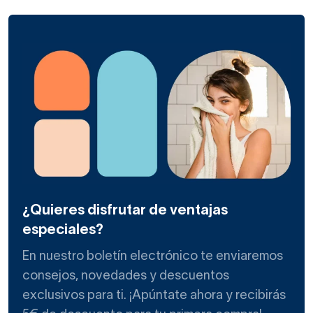
todas. Estas ofrecen una experiencia muy similar a la de un
spa. También puedes adquirir tu
bañera de hidromasaje
pequeña.
Los modelos con hidromasaje siempre aportan un plus, ya
que llevan jets o salidas de agua diferentes que
proporcionan agradables masajes y burbujas durante el
baño gracias a la combinación de chorros de aire y
agua. Así, tener una bañera hidromasaje en casa es como
tener un pequeño spa donde podrás relajarte y aliviar las
tensiones diarias.
¿Quieres disfrutar de ventajas
Por último, son muy solicitadas también las
bañeras
especiales?
vintage
que recrean los diseños de los baños antiguos. Se
trata de modelos con patas más o menos ornamentadas y
En nuestro boletín electrónico te enviaremos
de formas ovaladas.
Buscan crear un gran impacto
consejos, novedades y descuentos
en espacios de baño de diseño.
exclusivos para ti. ¡Apúntate ahora y recibirás