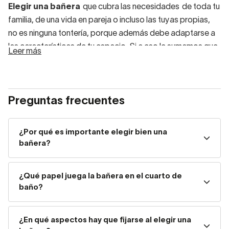
Elegir una bañera
que cubra las necesidades de toda tu
familia, de una vida en pareja o incluso las tuyas propias,
no es ninguna tontería, porque además debe adaptarse a
las características de tu espacio. Si a eso le sumamos que,
Leer más
en la actualidad, la oferta del mercado es extensa, es
necesario afinar muy bien tu elección, pero no te
preocupes porque, además de tener un gran catálogo de
Preguntas frecuentes
bañeras, también tenemos unos cuantos consejos.
Ya sea la única pieza del baño para asearse o vaya
acompañada por un
plato de ducha
, una bañera para
¿Por qué es importante elegir bien una
bañera?
baño es un elemento fundamental que
puede
potenciar la estética y funcionalidad de tu
cuarto de baño, además de realizar una labor
¿Qué papel juega la bañera en el cuarto de
crucial.
baño?
Para elegir una
bañera de baño bonita y duradera hay
que observar distintos detalles
: su colocación, su
¿En qué aspectos hay que fijarse al elegir una