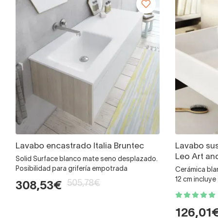
Lavabo encastrado Italia Bruntec
Lavabo su
Leo Art an
Solid Surface blanco mate seno desplazado.
Posibilidad para grifería empotrada
Cerámica blan
12 cm incluy
505,78€
308,53€
126,01