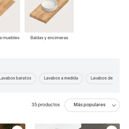
ra muebles
Baldas y encimeras
Lavabos baratos
Lavabos a medida
Lavabos de piedra r
35 productos