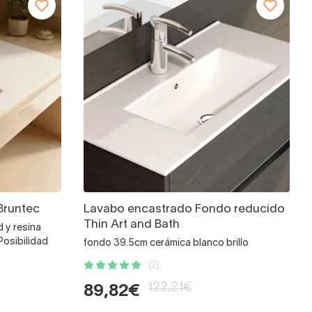
Bruntec
Lavabo encastrado Fondo reducido
Thin Art and Bath
d y resina
osibilidad
fondo 39.5cm cerámica blanco brillo
(2)
122,21€
89,82€