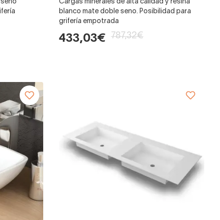
e seno
Cargas minerales de alta calidad y resina
fería
blanco mate doble seno. Posibilidad para
grifería empotrada
787,32€
433,03€