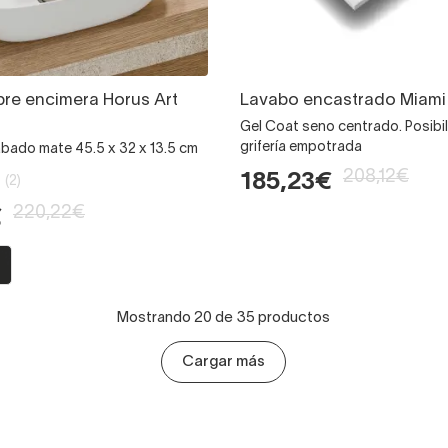
re encimera Horus Art
Lavabo encastrado Miami
Gel Coat seno centrado. Posibi
grifería empotrada
bado mate 45.5 x 32 x 13.5 cm
208,12€
185,23€
(2)
220,22€
€
Mostrando 20 de 35 productos
Cargar más