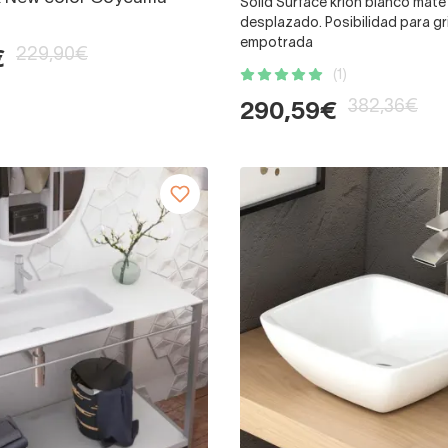
Solid Surface krion blanco mat
desplazado. Posibilidad para gri
empotrada
229,90€
€
(1)
382,36€
290,59€