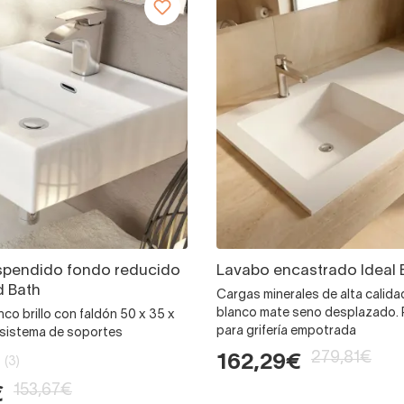
spendido fondo reducido
Lavabo encastrado Ideal 
d Bath
Cargas minerales de alta calida
blanco mate seno desplazado. P
co brillo con faldón 50 x 35 x
para grifería empotrada
e sistema de soportes
279,81€
162,29€
(3)
153,67€
€