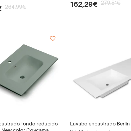
279,81€
162,29€
264,99€
€
castrado fondo reducido
Lavabo encastrado Berlín
x New color Coycama