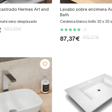
castrado Hermes Art and
Lavabo sobre encimera Au
Bath
 mate seno desplazado
Cerámica blanco brillo 30 x 30 x
503,36€
€
(1)
105,27€
87,37€