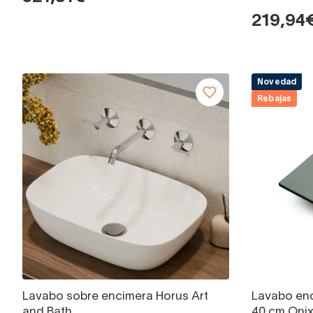
219,94
Novedad
Rebajas
Lavabo sobre encimera Horus Art
Lavabo en
and Bath
40 cm Oni