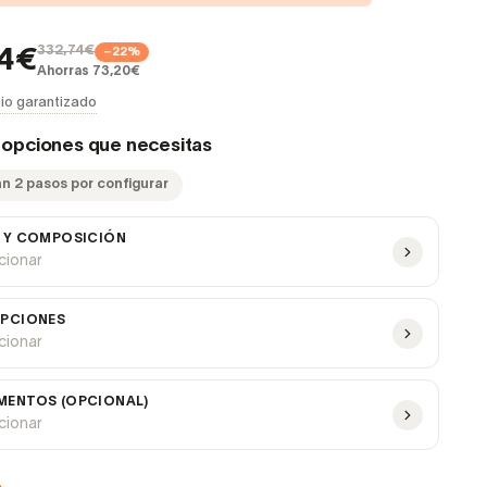
332,74€
−22%
54€
Ahorras 73,20€
io garantizado
s opciones que necesitas
an 2 pasos por configurar
 Y COMPOSICIÓN
ccionar
PCIONES
ccionar
ENTOS (OPCIONAL)
ccionar