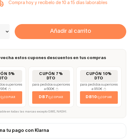
Compra hoy y recíbelo de 10 a 15 días laborables
Añadir al carrito
vecha estos cupones descuentos en tus compras
PÓN 5%
CUPÓN 7%
CUPÓN 10%
DTO
DTO
DTO
dos superiores
para pedidos superiores
para pedidos superiores
295€
a 600€
a 950€
(*)
(*)
(*)
5
DB7
DB10
COPIAR
COPIAR
COPIAR
cable en todas las marcas excepto GME, NASHI.
na tu pago con Klarna