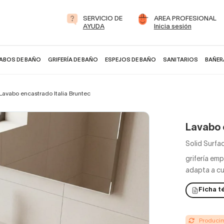
SERVICIO DE
AREA PROFESIONAL
AYUDA
Inicia sesión
ABOS DE BAÑO
GRIFERÍA DE BAÑO
ESPEJOS DE BAÑO
SANITARIOS
BAÑER
Lavabo encastrado Italia Bruntec
Lavabo 
Solid Surfa
grifería em
adapta a cu
Ficha t
Producimo