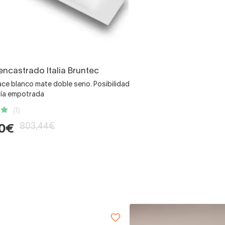
ncastrado Italia Bruntec
ace blanco mate doble seno. Posibilidad
ería empotrada
(1)
803,44€
10€